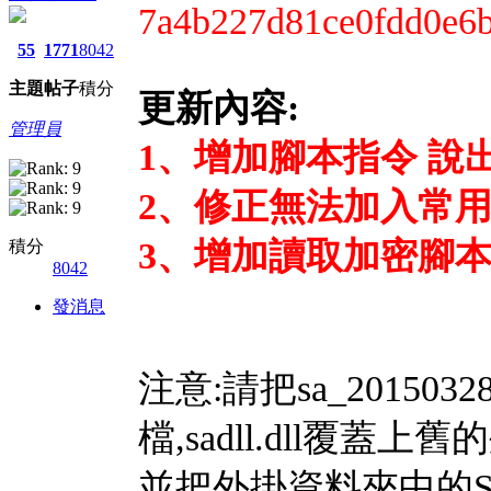
7a4b227d81ce0fdd0e6
55
1771
8042
主題
帖子
積分
更新內容:
管理員
1、增加腳本指令 說
2、修正無法加入常
3、增加讀取加密腳
積分
8042
發消息
注意:請把sa_20150
檔,sadll.dll覆蓋上
並把外掛資料夾中的Sys