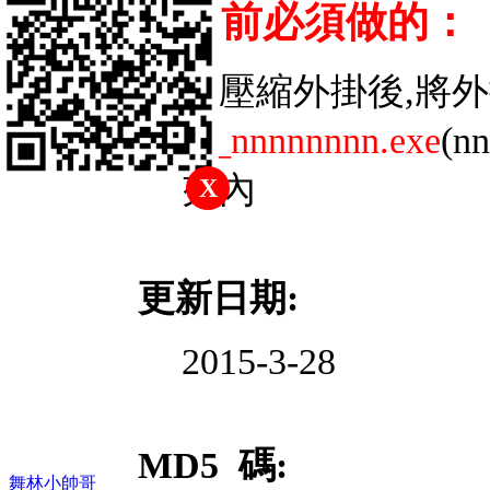
使用前必須做的：
解壓縮外掛後,將
sa_nnnnnnnn.exe
(
夾內
X
更新日期:
2015-3-28
MD5 碼:
舞林小帥哥