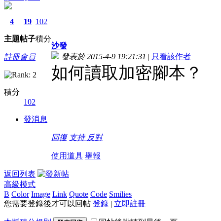
4
19
102
主題
帖子
積分
沙發
發表於 2015-4-9 19:21:31
|
只看該作者
註冊會員
如何讀取加密腳本？
積分
102
發消息
回復
支持
反對
使用道具
舉報
返回列表
高級模式
B
Color
Image
Link
Quote
Code
Smilies
您需要登錄後才可以回帖
登錄
|
立即註冊