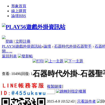
形象首頁
線上購買
論壇
BBS
登錄
|
立即註冊
PLAY56遊戲外掛資訊站
»
論壇
›
石器時代外掛石器聖手
›
石器時
開... ...
返回列表
石器時代外掛-石器聖手2
查看:
10496
|
回復:
1
[複製鏈接]
電梯直達
樓主
發表於 2015-4-9 10:52:43
|
只看該作者