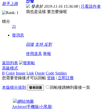
沙發
新手上路
發表於 2019-11-16 15:36:08
|
只看該作者
我也是這樣 要怎麼做呢
積分
21
發消息
回復
支持
反對
使用道具
舉報
返回列表
高級模式
B
Color
Image
Link
Quote
Code
Smilies
您需要登錄後才可以回帖
登錄
|
立即註冊
本版積分規則
回帖後跳轉到最後一頁
發表回復
|
網站地圖
Archiver
|
手機版
|
小黑屋
|