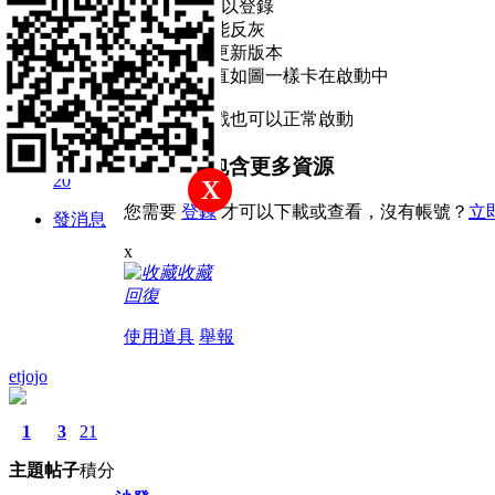
2
4
20
使用V2.23可以登錄
但是其他功能反灰
主題
帖子
積分
後來發現有更新版本
換了以後一直如圖一樣卡在啟動中
新手上路
不開聖手遊戲也可以正常啟動
積分
本帖子中包含更多資源
20
X
您需要
登錄
才可以下載或查看，沒有帳號？
立
發消息
x
收藏
回復
使用道具
舉報
etjojo
1
3
21
主題
帖子
積分