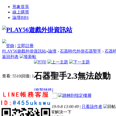
形象首頁
線上購買
論壇
BBS
登錄
|
立即註冊
PLAY56遊戲外掛資訊站
»
論壇
›
石器時代外掛石器聖手
›
石器時
返回列表
石器聖手2.3無法啟動
查看:
5510
|
回復:
1
[複製鏈接]
電梯直達
樓主
Terry_chen0927
發表於 2019-9-8 13:00:49
|
只看該作者
如附檔 麻煩幫解決一下