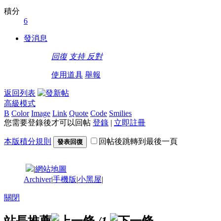
積分
6
發消息
回復
支持
反對
使用道具
舉報
返回列表
高級模式
B
Color
Image
Link
Quote
Code
Smilies
您需要登錄後才可以回帖
登錄
|
立即註冊
本版積分規則
回帖後跳轉到最後一頁
發表回復
|
網站地圖
Archiver
|
手機版
|
小黑屋
|
關閉
站長推薦
/1