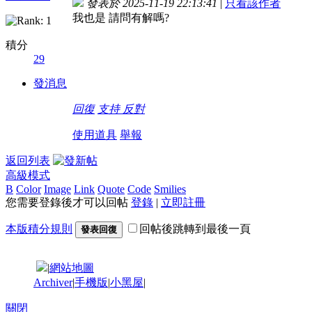
發表於 2025-11-19 22:13:41
|
只看該作者
我也是 請問有解嗎?
積分
29
發消息
回復
支持
反對
使用道具
舉報
返回列表
高級模式
B
Color
Image
Link
Quote
Code
Smilies
您需要登錄後才可以回帖
登錄
|
立即註冊
本版積分規則
回帖後跳轉到最後一頁
發表回復
|
網站地圖
Archiver
|
手機版
|
小黑屋
|
關閉