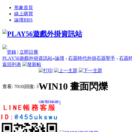
形象首頁
線上購買
論壇
BBS
登錄
|
立即註冊
PLAY56遊戲外掛資訊站
»
論壇
›
石器時代外掛石器聖手
›
石器時
返回列表
WIN10 畫面閃爍
查看:
7010
|
回復:
3
[複製鏈接]
bill22868608
2
2
26