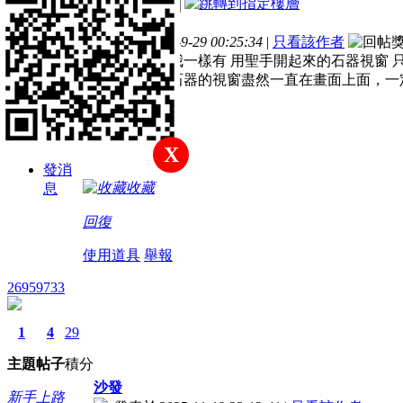
電梯直達
主
帖
積
樓主
題
子
分
發表於 2018-9-29 00:25:34
|
只看該作者
新手上路
有沒有大大跟我一樣有 用聖手開起來的石器視窗 
來，沒想到，石器的視窗盡然一直在畫面上面，一
積分
26
X
發消
收藏
息
回復
使用道具
舉報
26959733
1
4
29
主題
帖子
積分
沙發
新手上路