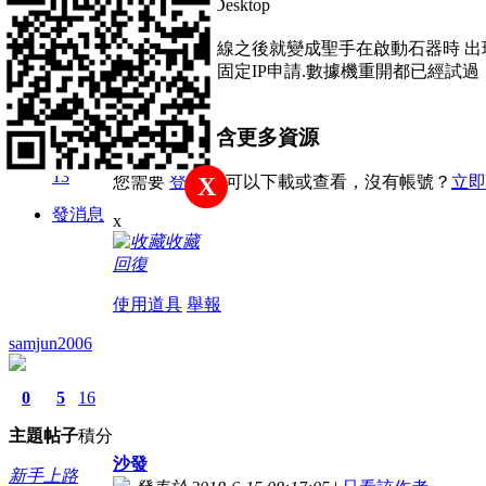
C:\Users\Tom\Desktop
你好 如題
主題
帖子
積分
今天主帳號斷線之後就變成聖手在啟動石器時 出
但是論壇上的固定IP申請.數據機重開都已經試過
新手上路
本帖子中包含更多資源
積分
13
您需要
登錄
才可以下載或查看，沒有帳號？
立即
X
發消息
x
收藏
回復
使用道具
舉報
samjun2006
0
5
16
主題
帖子
積分
沙發
新手上路