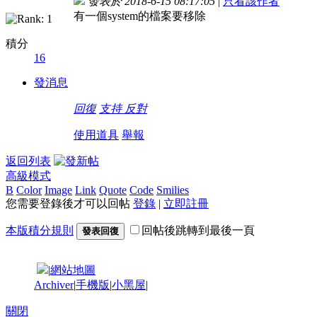
發表於 2018-6-15 08:17:05
|
只看該作者
有一個system的檔案要移除
積分
16
發消息
回復
支持
反對
使用道具
舉報
返回列表
高級模式
B
Color
Image
Link
Quote
Code
Smilies
您需要登錄後才可以回帖
登錄
|
立即註冊
本版積分規則
回帖後跳轉到最後一頁
發表回復
|
網站地圖
Archiver
|
手機版
|
小黑屋
|
關閉