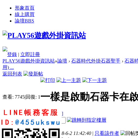
形象首頁
線上購買
論壇
BBS
登錄
|
立即註冊
PLAY56遊戲外掛資訊站
»
論壇
›
石器時代外掛石器聖手
›
石器時
用) ...
返回列表
一樣是啟動石器卡在啟
查看:
7745
|
回復:
1
[複製鏈接]
電梯直達
tom40109
樓主
發表於 2018-6-2 11:42:40
|
只看該作者
1
1
13