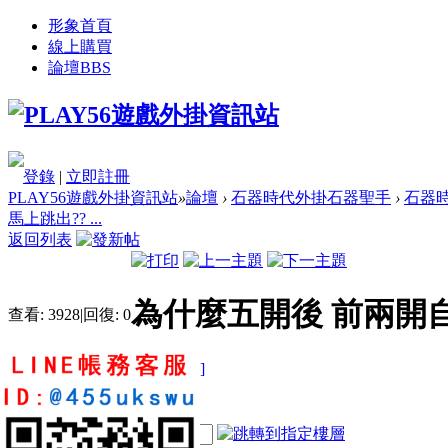
形象首頁
線上購買
論壇
BBS
登錄
|
立即註冊
PLAY56遊戲外掛資訊站
»
論壇
›
石器時代外掛石器聖手
›
石器時
馬上跳出?? ...
返回列表
為什麼五開後 前兩開
查看:
3928
|
回復:
0
[複製鏈接]
symddd50
電梯直達
2
3
12