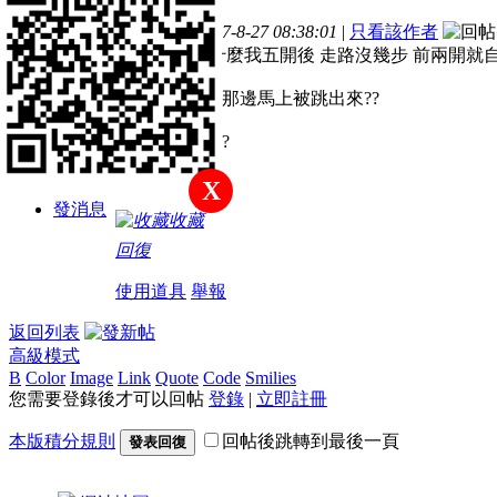
樓主
主題
帖子
積分
發表於 2017-8-27 08:38:01
|
只看該作者
請問一下 為什麼我五開後 走路沒幾步 前兩開就自
新手上路
登入進去人物那邊馬上被跳出來??
這怎麼回事>??
積分
12
X
發消息
收藏
回復
使用道具
舉報
返回列表
高級模式
B
Color
Image
Link
Quote
Code
Smilies
您需要登錄後才可以回帖
登錄
|
立即註冊
本版積分規則
回帖後跳轉到最後一頁
發表回復