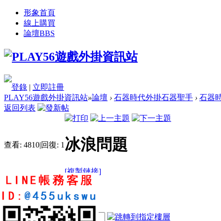
形象首頁
線上購買
論壇
BBS
登錄
|
立即註冊
PLAY56遊戲外掛資訊站
»
論壇
›
石器時代外掛石器聖手
›
石器時
返回列表
冰浪問題
查看:
4810
|
回復:
1
[複製鏈接]
navy10131009
1
1
5
電梯直達