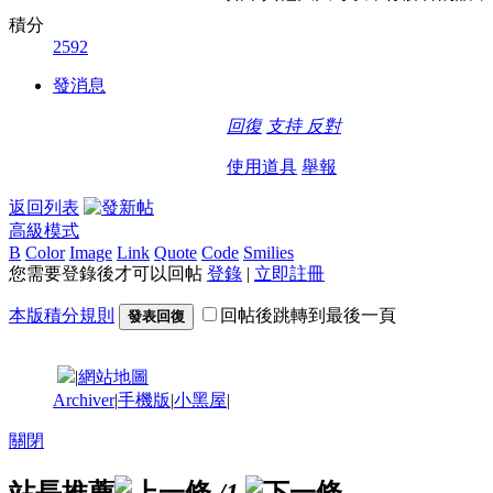
積分
2592
發消息
回復
支持
反對
使用道具
舉報
返回列表
高級模式
B
Color
Image
Link
Quote
Code
Smilies
您需要登錄後才可以回帖
登錄
|
立即註冊
本版積分規則
回帖後跳轉到最後一頁
發表回復
|
網站地圖
Archiver
|
手機版
|
小黑屋
|
關閉
站長推薦
/1