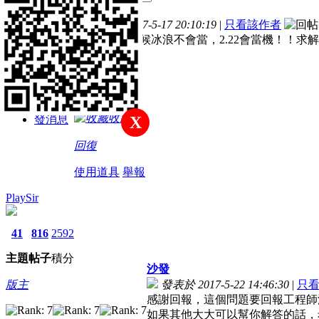
主題
帖子
積分
樓主
發表於 2017-5-17 20:10:19
|
只看該作者
新手上路
之前2.21的時候冰浪不會當，2.22會當機！！求解
積分
5
收藏
發消息
X
回復
使用道具
舉報
PlaySir
41
816
2592
主題
帖子
積分
沙發
版主
發表於 2017-5-22 14:46:30
|
只
感謝回報，這個問題要回報工程師
如果其他大大可以幫你解答的話，