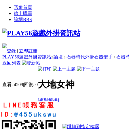
形象首頁
線上購買
論壇
BBS
登錄
|
立即註冊
PLAY56遊戲外掛資訊站
»
論壇
›
石器時代外掛石器聖手
›
石器時
返回列表
大地女神
查看:
4509
|
回復:
0
[複製鏈接]
qq87412369
4
4
26
電梯直達