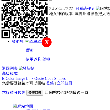
主題
帖子
積分
樓主
發表於 2017-5-3 09:20:22
|
只看該作者
新手上路
希望可以出大地女神的版本 聽說那邊很會把人送進VI
積分
26
收藏
發消息
X
回復
使用道具
舉報
返回列表
高級模式
B
Color
Image
Link
Quote
Code
Smilies
您需要登錄後才可以回帖
登錄
|
立即註冊
本版積分規則
回帖後跳轉到最後一頁
發表回復
|
網站地圖