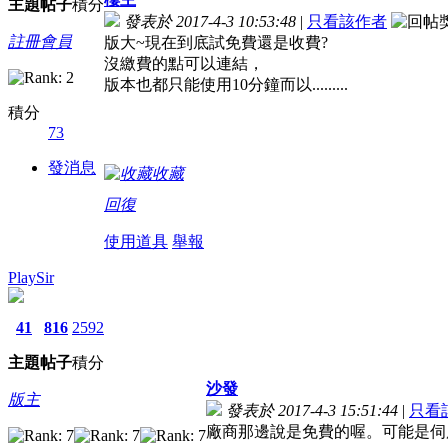
主題
帖子
積分
發表於 2017-4-3 10:53:48
|
只看該作者
註冊會員
版大~現在到底試免費還是收費?
沒繳費的點可以連結，
版本也都只能使用10分鐘而以.........
積分
73
發消息
收藏
回復
使用道具
舉報
PlaySir
41
816
2592
主題
帖子
積分
沙發
版主
發表於 2017-4-3 15:51:44
|
只看
廠商那邊說是免費的喔。可能是伺