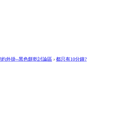
約外掛--黑色餅乾討論區
›
都只有10分鐘?