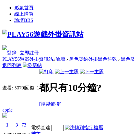
形象首頁
線上購買
論壇
BBS
登錄
|
立即註冊
PLAY56遊戲外掛資訊站
»
論壇
›
黑色契約外掛黑色餅乾
›
黑色契
返回列表
都只有10分鐘?
查看:
5070
|
回復:
1
[複製鏈接]
apple
1
3
73
電梯直達
樓主