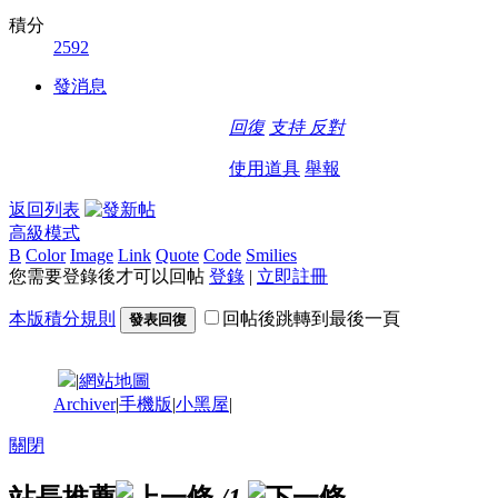
積分
2592
發消息
回復
支持
反對
使用道具
舉報
返回列表
高級模式
B
Color
Image
Link
Quote
Code
Smilies
您需要登錄後才可以回帖
登錄
|
立即註冊
本版積分規則
回帖後跳轉到最後一頁
發表回復
|
網站地圖
Archiver
|
手機版
|
小黑屋
|
關閉
站長推薦
/1