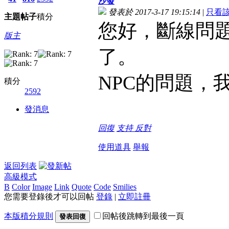
沙發
發表於 2017-3-17 19:15:14
|
只看
主題
帖子
積分
您好，斷線問
版主
了。
NPC的問題，
積分
2592
發消息
回復
支持
反對
使用道具
舉報
返回列表
高級模式
B
Color
Image
Link
Quote
Code
Smilies
您需要登錄後才可以回帖
登錄
|
立即註冊
本版積分規則
回帖後跳轉到最後一頁
發表回復