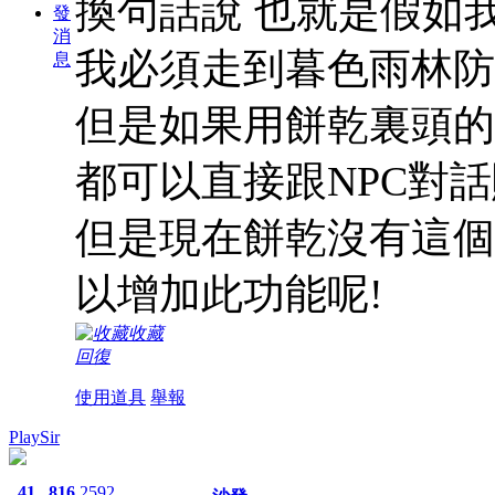
換句話說 也就是假如
發
消
我必須走到暮色雨林防
息
但是如果用餅乾裏頭的
都可以直接跟NPC對
但是現在餅乾沒有這個
以增加此功能呢!
收藏
回復
使用道具
舉報
PlaySir
41
816
2592