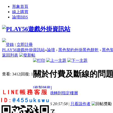
形象首頁
線上購買
論壇
BBS
登錄
|
立即註冊
PLAY56遊戲外掛資訊站
»
論壇
›
黑色契約外掛黑色餅乾
›
黑色契
返回列表
關於付費及斷線的問
查看:
3412
|
回復:
1
[複製鏈接]
電梯直達
樓主
發表於 2017-3-16 20:57:58
|
只看該作者
版主你好