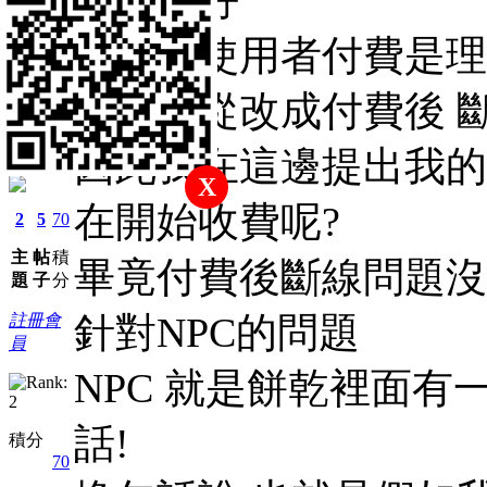
我覺得使用者付費是理
但是自從改成付費後 
因此我在這邊提出我的
john0214
X
在開始收費呢?
2
5
70
主
帖
積
畢竟付費後斷線問題沒
題
子
分
針對NPC的問題
註冊會
員
NPC 就是餅乾裡面有
話!
積分
70