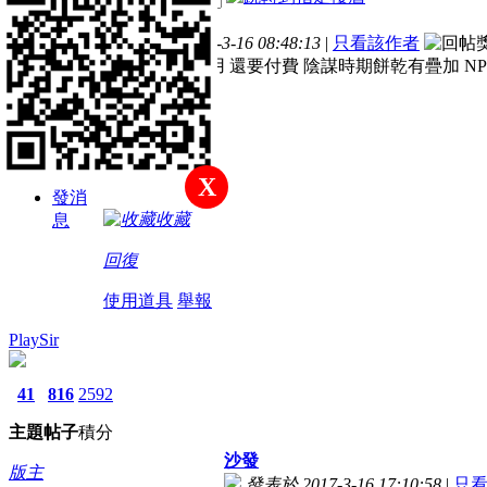
樓主
題
子
分
發表於 2017-3-16 08:48:13
|
只看該作者
新手上路
連NPC都不能用 還要付費 陰謀時期餅乾有疊加 N
NPC能用 3Q
積分
40
X
發消
收藏
息
回復
使用道具
舉報
PlaySir
41
816
2592
主題
帖子
積分
沙發
版主
發表於 2017-3-16 17:10:58
|
只