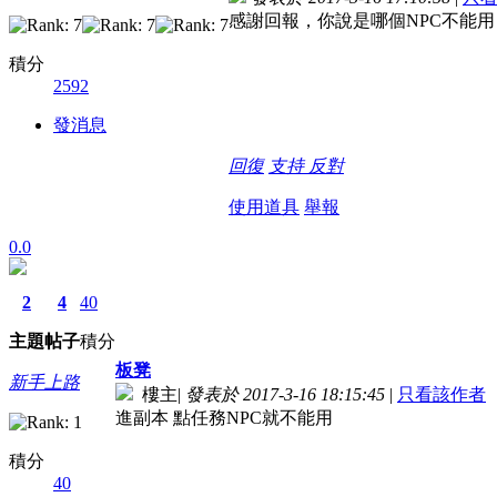
感謝回報，你說是哪個NPC不能用
積分
2592
發消息
回復
支持
反對
使用道具
舉報
0.0
2
4
40
主題
帖子
積分
板凳
新手上路
樓主
|
發表於 2017-3-16 18:15:45
|
只看該作者
進副本 點任務NPC就不能用
積分
40