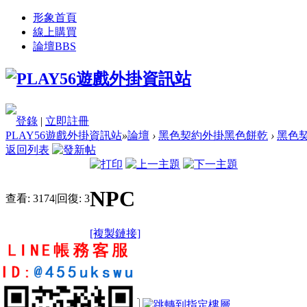
形象首頁
線上購買
論壇
BBS
登錄
|
立即註冊
PLAY56遊戲外掛資訊站
»
論壇
›
黑色契約外掛黑色餅乾
›
黑色契
返回列表
NPC
查看:
3174
|
回復:
3
[複製鏈接]
0.0
2
4
40
電梯直達
主
帖
積