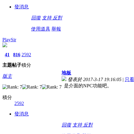
發消息
回復
支持
反對
使用道具
舉報
PlaySir
41
816
2592
主題
帖子
積分
地板
版主
發表於 2017-3-17 19:16:05
|
只
是介面的NPC功能吧。
積分
2592
發消息
回復
支持
反對