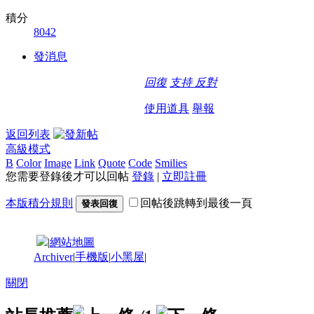
積分
8042
發消息
回復
支持
反對
使用道具
舉報
返回列表
高級模式
B
Color
Image
Link
Quote
Code
Smilies
您需要登錄後才可以回帖
登錄
|
立即註冊
本版積分規則
回帖後跳轉到最後一頁
發表回復
|
網站地圖
Archiver
|
手機版
|
小黑屋
|
關閉