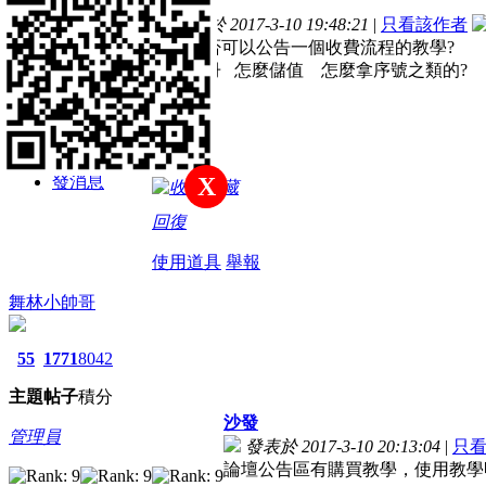
樓主
主題
帖子
積分
發表於 2017-3-10 19:48:21
|
只看該作者
中級會員
請問是否可以公告一個收費流程的教學?
怎麼註冊 怎麼儲值 怎麼拿序號之類的?
積分
478
發消息
X
收藏
回復
使用道具
舉報
舞林小帥哥
55
1771
8042
主題
帖子
積分
沙發
管理員
發表於 2017-3-10 20:13:04
|
只
論壇公告區有購買教學，使用教學