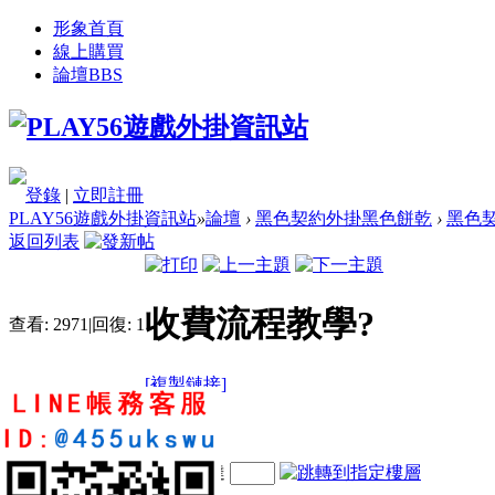
形象首頁
線上購買
論壇
BBS
登錄
|
立即註冊
PLAY56遊戲外掛資訊站
»
論壇
›
黑色契約外掛黑色餅乾
›
黑色契
返回列表
收費流程教學?
查看:
2971
|
回復:
1
[複製鏈接]
x770926x
18
32
478
電梯直達