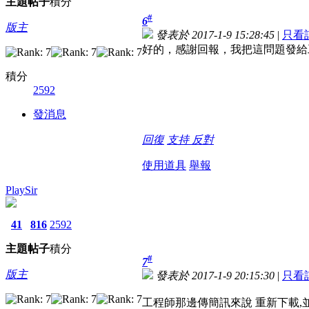
主題
帖子
積分
#
6
版主
發表於 2017-1-9 15:28:45
|
只看
好的，感謝回報，我把這問題發給
積分
2592
發消息
回復
支持
反對
使用道具
舉報
PlaySir
41
816
2592
主題
帖子
積分
#
7
版主
發表於 2017-1-9 20:15:30
|
只看
工程師那邊傳簡訊來說 重新下載,