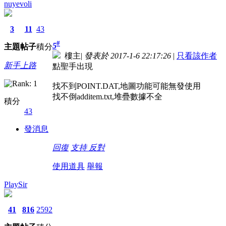
nuyevoli
3
11
43
#
5
主題
帖子
積分
樓主
|
發表於 2017-1-6 22:17:26
|
只看該作者
新手上路
點聖手出現
找不到POINT.DAT,地圖功能可能無發使用
找不倒additem.txt,堆疊數據不全
積分
43
發消息
回復
支持
反對
使用道具
舉報
PlaySir
41
816
2592