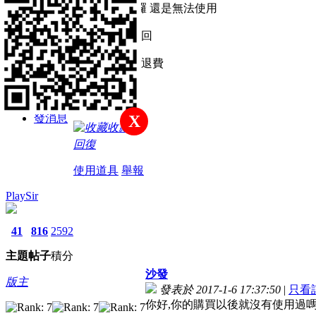
主題
帖子
積分
已經購買6天囉 還是無法使用
新手上路
客服問了也不回
不能用也不能退費
積分
傻眼
43
發消息
X
收藏
回復
使用道具
舉報
PlaySir
41
816
2592
主題
帖子
積分
沙發
版主
發表於 2017-1-6 17:37:50
|
只看
你好,你的購買以後就沒有使用過