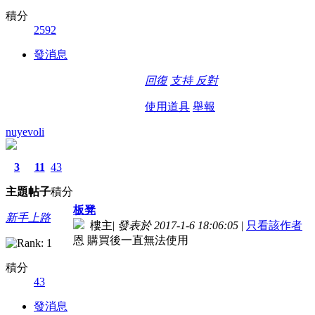
積分
2592
發消息
回復
支持
反對
使用道具
舉報
nuyevoli
3
11
43
主題
帖子
積分
板凳
新手上路
樓主
|
發表於 2017-1-6 18:06:05
|
只看該作者
恩 購買後一直無法使用
積分
43
發消息