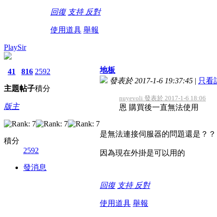
回復
支持
反對
使用道具
舉報
PlaySir
地板
41
816
2592
發表於 2017-1-6 19:37:45
|
只看
主題
帖子
積分
nuyevoli 發表於 2017-1-6 18:06
版主
恩 購買後一直無法使用
是無法連接伺服器的問題還是？？
積分
2592
因為現在外掛是可以用的
發消息
回復
支持
反對
使用道具
舉報