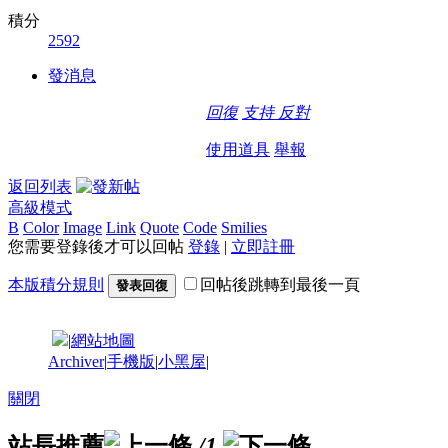
積分
2592
發消息
回復
支持
反對
使用道具
舉報
返回列表
高級模式
B
Color
Image
Link
Quote
Code
Smilies
您需要登錄後才可以回帖
登錄
|
立即註冊
本版積分規則
回帖後跳轉到最後一頁
發表回復
|
網站地圖
Archiver
|
手機版
|
小黑屋
|
關閉
站長推薦
/1