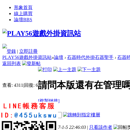
形象首頁
線上購買
論壇
BBS
登錄
|
立即註冊
PLAY56遊戲外掛資訊站
»
論壇
›
石器時代外掛石器聖手
›
石器時
返回列表
請問本版還有在管理
查看:
4311
|
回復:
6
[複製鏈接]
nuyevoli
電梯直達
樓主
3
11
43
發表於 2017-1-5 22:46:03
|
只看該作者