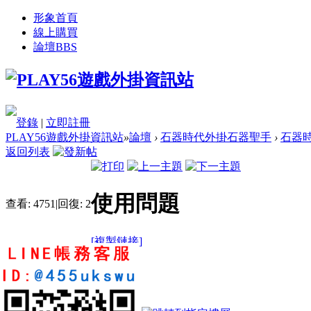
形象首頁
線上購買
論壇
BBS
登錄
|
立即註冊
PLAY56遊戲外掛資訊站
»
論壇
›
石器時代外掛石器聖手
›
石器時
返回列表
使用問題
查看:
4751
|
回復:
2
[複製鏈接]
john0214
2
5
70