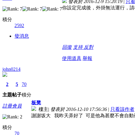
發表於 2016-12-9 15:20:19
|
只
你設定完成後，外掛無法運行，請
積分
2592
發消息
回復
支持
反對
使用道具
舉報
john0214
2
5
70
主題
帖子
積分
板凳
註冊會員
樓主
|
發表於 2016-12-10 17:56:36
|
只看該作者
謝謝坂大 我昨天弄好了 可是他為甚麼不會自動補H
積分
70