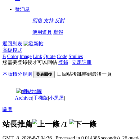
發消息
回復
支持
反對
使用道具
舉報
返回列表
高級模式
B
Color
Image
Link
Quote
Code
Smilies
您需要登錄後才可以回帖
登錄
|
立即註冊
本版積分規則
回帖後跳轉到最後一頁
發表回復
|
網站地圖
Archiver
|
手機版
|
小黑屋
|
關閉
站長推薦
/1
GMT+8, 2026-8-7 04:36
, Processed in 0.014385 second(s), 26 querie