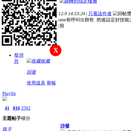
電梯直達
主
帖
積
樓主
題
子
分
發表於 2016-12-9 14:53:24
|
只看該作者
註冊會員
我進入遊戲 按home有呼叫出餅乾 然後設定好技能之後 al
幾次也沒辦法使用
積分
70
X
發消
收藏
息
回復
使用道具
舉報
PlaySir
41
816
2592
主題
帖子
積分
沙發
版主