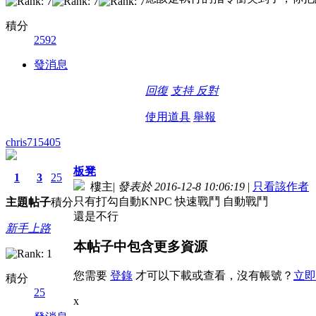
積分
2592
發消息
回復
支持
反對
使用道具
舉報
chris715405
板凳
1
3
25
樓主
|
發表於 2016-12-8 10:06:19
|
只看該作者
只有打勾自動KNPC 快速戰鬥 自動戰鬥
主題
帖子
積分
還是不行
新手上路
本帖子中包含更多資源
您需要
登錄
才可以下載或查看，沒有帳號？
立即
積分
25
x