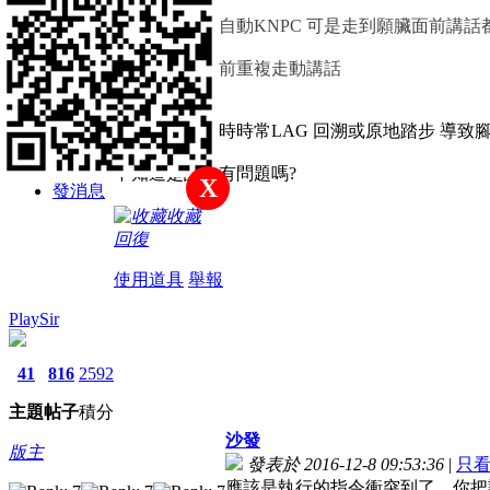
主題
帖子
積分
請問我有打勾自動KNPC 可是走到願臟面前講話
新手上路
反而一直在面前重複走動講話
積分
另外我用走動時時常LAG 回溯或原地踏步 導致
25
不知道是設定有問題嗎?
X
發消息
收藏
回復
使用道具
舉報
PlaySir
41
816
2592
主題
帖子
積分
沙發
版主
發表於 2016-12-8 09:53:36
|
只
應該是執行的指令衝突到了，你把