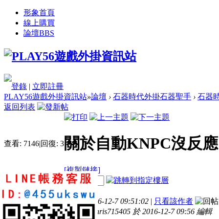
形象首頁
線上購買
論壇
BBS
登錄
|
立即註冊
PLAY56遊戲外掛資訊站
»
論壇
›
石器時代外掛石器聖手
›
石器時
返回列表
關於自動KNPC沒反應 
查看:
7146
|
回復:
3
[複製鏈接]
電梯直達
chris715405
樓主
發表於 2016-12-7 09:51:02
|
只看該作者
1
3
25
本帖最後由 chris715405 於 2016-12-7 09:56 編輯