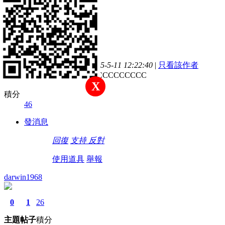
2
4
46
主題
帖子
積分
#
41
新手上路
發表於 2015-5-11 12:22:40
|
只看該作者
XCCCCCCCCCCCCCCCC
X
積分
46
發消息
回復
支持
反對
使用道具
舉報
darwin1968
0
1
26
主題
帖子
積分