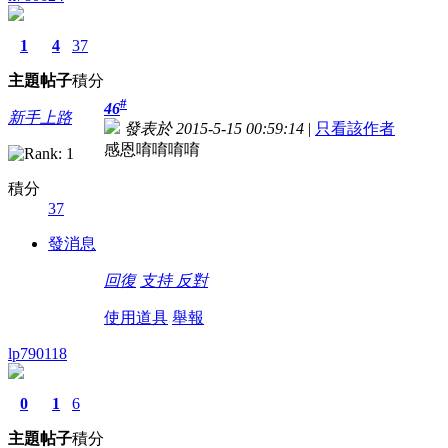
1
4
37
主題
帖子
積分
#
46
新手上路
發表於 2015-5-15 00:59:14
|
只看該作者
感恩唷唷唷唷
積分
37
發消息
回復
支持
反對
使用道具
舉報
lp790118
0
1
6
主題
帖子
積分