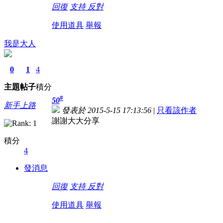
回復
支持
反對
使用道具
舉報
我是大人
0
1
4
主題
帖子
積分
#
50
新手上路
發表於 2015-5-15 17:13:56
|
只看該作者
謝謝大大分享
積分
4
發消息
回復
支持
反對
使用道具
舉報