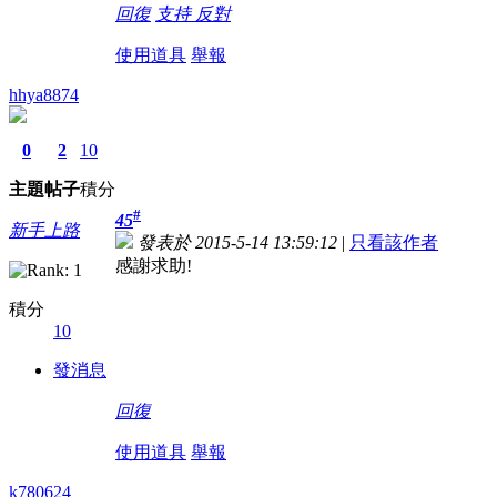
回復
支持
反對
使用道具
舉報
hhya8874
0
2
10
主題
帖子
積分
#
45
新手上路
發表於 2015-5-14 13:59:12
|
只看該作者
感謝求助!
積分
10
發消息
回復
使用道具
舉報
k780624