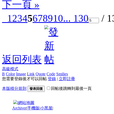
下一頁 »
1
2
3
4
5
6
7
8
9
10
... 130
/ 
返回列表
高級模式
B
Color
Image
Link
Quote
Code
Smilies
您需要登錄後才可以回帖
登錄
|
立即註冊
本版積分規則
回帖後跳轉到最後一頁
發表回復
|
網站地圖
Archiver
|
手機版
|
小黑屋
|