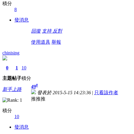
積分
8
發消息
回復
支持
反對
使用道具
舉報
chinising
0
1
10
主題
帖子
積分
#
49
新手上路
發表於 2015-5-15 14:23:36
|
只看該作者
推推推
積分
10
發消息