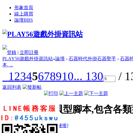
形象首頁
線上購買
論壇
BBS
登錄
|
立即註冊
PLAY56遊戲外掛資訊站
»
論壇
›
石器時代外掛石器聖手
›
石器時
本. ...
1
2
3
4
5
6
7
8
9
10
... 130
/ 
返回列表
阿貝型腳本,包含各類
樓主:
舞林小帥哥
[複製鏈接]
rosphp