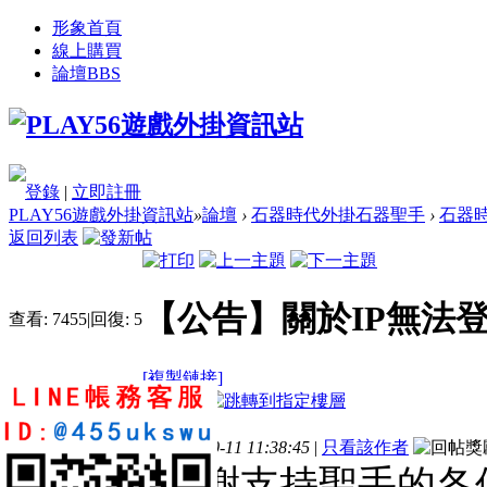
形象首頁
線上購買
論壇
BBS
登錄
|
立即註冊
PLAY56遊戲外掛資訊站
»
論壇
›
石器時代外掛石器聖手
›
石器時
返回列表
【公告】關於IP無法登
查看:
7455
|
回復:
5
[複製鏈接]
電梯直達
樓主
發表於 2016-10-11 11:38:45
|
只看該作者
非常感謝支持聖手的各