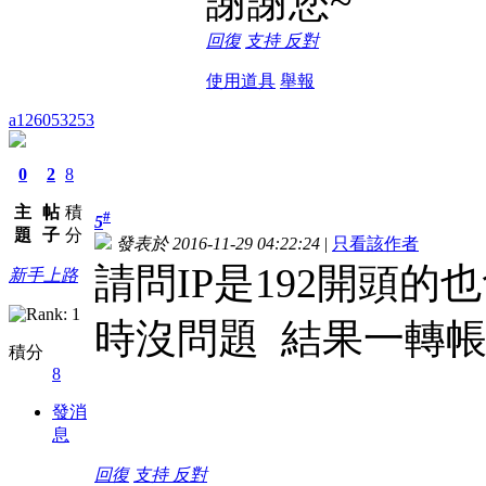
謝謝您~
回復
支持
反對
使用道具
舉報
a126053253
0
2
8
主
帖
積
#
5
題
子
分
發表於 2016-11-29 04:22:24
|
只看該作者
請問IP是192開頭
新手上路
時沒問題 結果一轉帳
積分
8
發消
息
回復
支持
反對