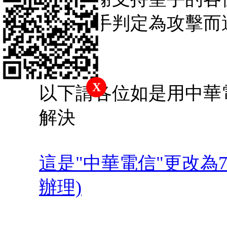
分被聖手判定為攻擊而
形。
X
以下請各位如是用中華
解決
這是"中華電信"更改為7
辦理)