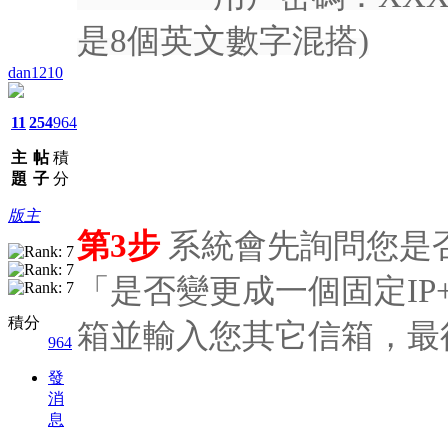
是8個英文數字混搭)
dan1210
11
254
964
主
帖
積
題
子
分
版主
第3步
系統會先詢問您是
「是否變更成一個固定IP
積分
箱並輸入您其它信箱，最
964
發
消
息