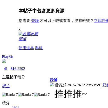
本帖子中包含更多資源
您需要
登錄
才可以下載或查看，沒有帳號？
立即註
x
收藏
回復
使用道具
舉報
PlaySir
41
816
2592
主題
帖子
積分
沙發
發表於 2016-10-12 20:53:58
|
只
版主
推推推~
積分
2592