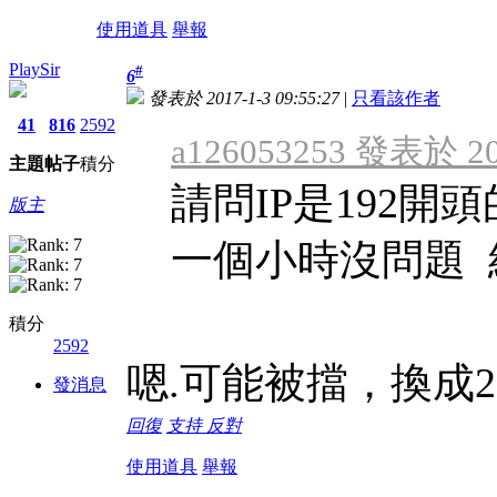
使用道具
舉報
PlaySir
#
6
發表於 2017-1-3 09:55:27
|
只看該作者
41
816
2592
a126053253 發表於 201
主題
帖子
積分
請問IP是192開
版主
一個小時沒問題 結
積分
2592
嗯.可能被擋，換成2
發消息
回復
支持
反對
使用道具
舉報