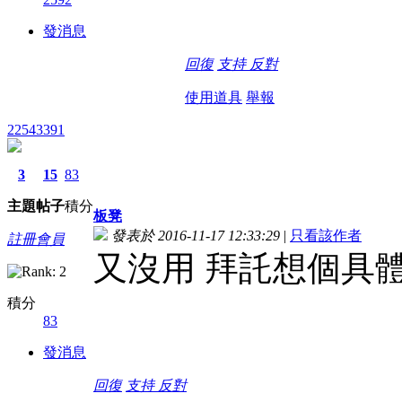
發消息
回復
支持
反對
使用道具
舉報
22543391
3
15
83
主題
帖子
積分
板凳
發表於 2016-11-17 12:33:29
|
只看該作者
註冊會員
又沒用 拜託想個具
積分
83
發消息
回復
支持
反對