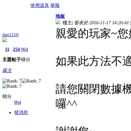
使用道具
舉報
地板
樓主
|
發表於 2016-11-17 14:26:41
|
親愛的玩家~您
dan1210
11
254
964
如果此方法不
主題
帖子
積分
版主
請您關閉數據機
積分
囉^^
964
發消息