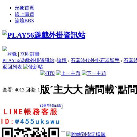
形象首頁
線上購買
論壇
BBS
登錄
|
立即註冊
PLAY56遊戲外掛資訊站
»
論壇
›
石器時代外掛石器聖手
›
石器時
返回列表
版ˊ主大大 請問載ˋ點
查看:
4013
|
回復:
1
[複製鏈接]
q980933
2
4
48
電梯直達