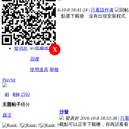
主題
帖子
積分
樓主
發表於 2016-10-8 18:41:24
|
只看該作者
新手上路
2.19付費版本 點選下載後 沒有出現安裝程
積分
48
收藏
發消息
X
回復
使用道具
舉報
PlaySir
41
816
2592
主題
帖子
積分
沙發
版主
發表於 2016-10-8 18:53:38
|
只
載點可以正常下載噢，你再試看看