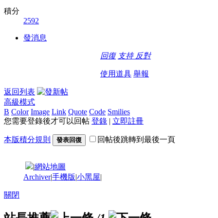
積分
2592
發消息
回復
支持
反對
使用道具
舉報
返回列表
高級模式
B
Color
Image
Link
Quote
Code
Smilies
您需要登錄後才可以回帖
登錄
|
立即註冊
本版積分規則
回帖後跳轉到最後一頁
發表回復
|
網站地圖
Archiver
|
手機版
|
小黑屋
|
關閉
站長推薦
/1