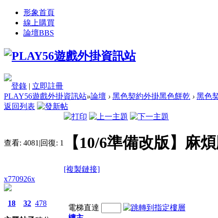
形象首頁
線上購買
論壇
BBS
登錄
|
立即註冊
PLAY56遊戲外掛資訊站
»
論壇
›
黑色契約外掛黑色餅乾
›
黑色契
返回列表
【10/6準備改版】
查看:
4081
|
回復:
1
[複製鏈接]
x770926x
18
32
478
電梯直達
樓主