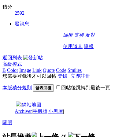
積分
2592
發消息
回復
支持
反對
使用道具
舉報
返回列表
高級模式
B
Color
Image
Link
Quote
Code
Smilies
您需要登錄後才可以回帖
登錄
|
立即註冊
本版積分規則
回帖後跳轉到最後一頁
發表回復
|
網站地圖
Archiver
|
手機版
|
小黑屋
|
關閉
站長推薦
/1