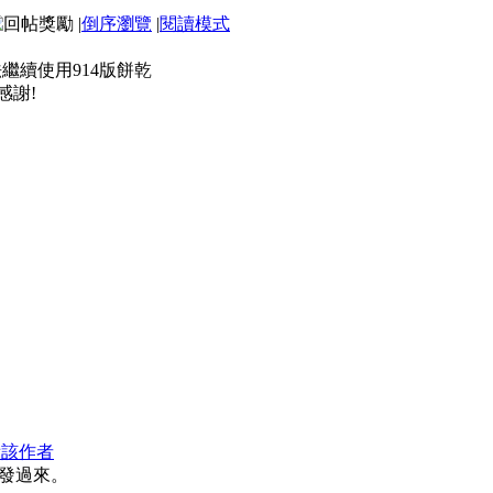
|
倒序瀏覽
|
閱讀模式
法繼續使用914版餅乾
感謝!
看該作者
發過來。