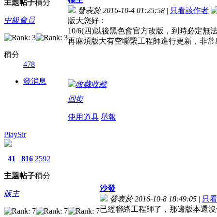
主題
帖子
積分
發表於 2016-10-4 01:25:58
|
只看該作者
中級會員
版大您好：
10/6(四)以後黑色會官方改版，到時必定無
再麻煩版大有空聯繫工程師進行更新，非常
積分
478
發消息
收藏
回復
使用道具
舉報
PlaySir
41
816
2592
主題
帖子
積分
沙發
版主
發表於 2016-10-8 18:49:05
|
只
已經聯絡工程師了，那邊版本還沒