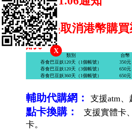
2018.11.06通知
即日起取消港幣購買渠
購。
X
類別
台幣
吞食巴豆妖120天（1個帳號）
350元
吞食巴豆妖120天（3個帳號）
650元
吞食巴豆妖360天（1個帳號）
650元
輔助代購網：
支援atm
點卡換購：
支援實體卡
卡。