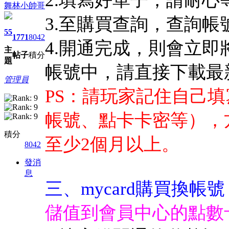
2.填寫好單子，請耐心等
舞林小帥哥
3.至購買查詢，查詢帳
55
1771
8042
4.開通完成，則會立
主
帖子
積分
題
帳號中，請直接下載最
管理員
PS：請玩家記住自己
帳號、點卡卡密等），
積分
至少2個月以上。
8042
發消
息
三、mycard購買換帳號
儲值到會員中心的點數