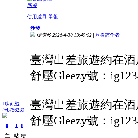
回復
使用道具
舉報
沙發
發表於 2026-4-30 19:49:02
|
只看該作者
臺灣出差旅遊約在酒店T
舒壓Gleezy號：ig123
臺灣出差旅遊約在酒店T
H奶tg號
@b756239
舒壓Gleezy號：ig123
0
1
8
主
帖
積