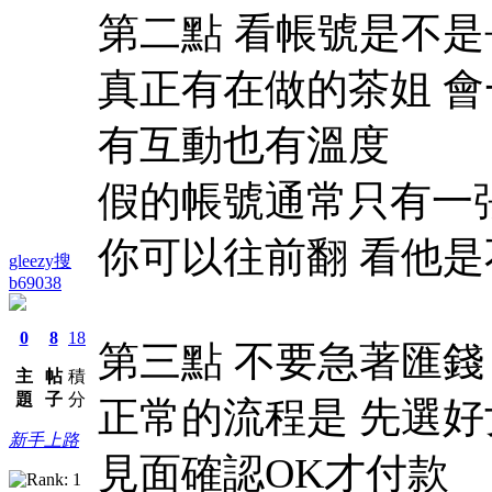
第二點 看帳號是不
真正有在做的茶姐 會
有互動也有溫度
假的帳號通常只有一
你可以往前翻 看他
gleezy搜
b69038
0
8
18
第三點 不要急著匯錢
主
帖
積
題
子
分
正常的流程是 先選好
新手上路
見面確認OK才付款