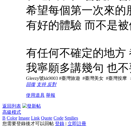
希望每個第一次來的
有好的體驗 而不是
有任何不確定的地方
我寧願多講幾句 也
Gleezy號kk9003 #臺灣旅遊 #臺灣美女 #臺灣按摩
回復
支持
反對
使用道具
舉報
返回列表
高級模式
B
Color
Image
Link
Quote
Code
Smilies
您需要登錄後才可以回帖
登錄
|
立即註冊