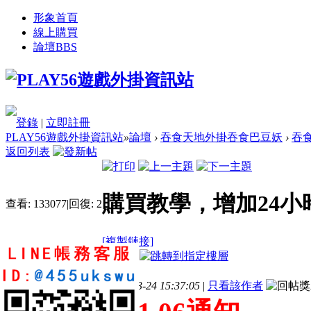
形象首頁
線上購買
論壇
BBS
登錄
|
立即註冊
PLAY56遊戲外掛資訊站
»
論壇
›
吞食天地外掛吞食巴豆妖
›
吞
返回列表
購買教學，增加24
查看:
133077
|
回復:
2
[複製鏈接]
電梯直達
樓主
發表於 2015-3-24 15:37:05
|
只看該作者