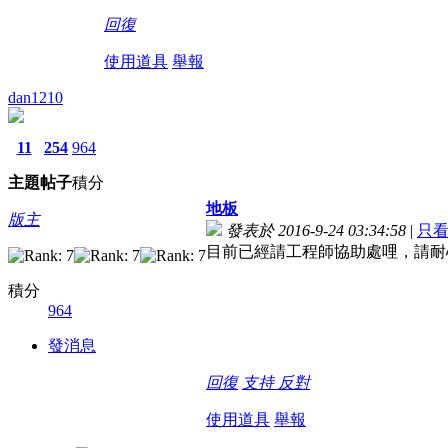
回復
使用道具
舉報
dan1210
11
254
964
主題
帖子
積分
地板
版主
發表於 2016-9-24 03:34:58
|
只
目前已經請工程師協助處哩，請耐
積分
964
發消息
回復
支持
反對
使用道具
舉報