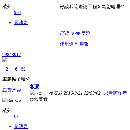
積分
好讓我這邊請工程師為您處理^^
964
發消息
回復
支持
反對
使用道具
舉報
99848017
2
6
62
主題
帖子
積分
板凳
註冊會員
樓主
|
發表於 2016-9-21 12:59:02
|
只看該作者
ip怎麼看
積分
62
發消息