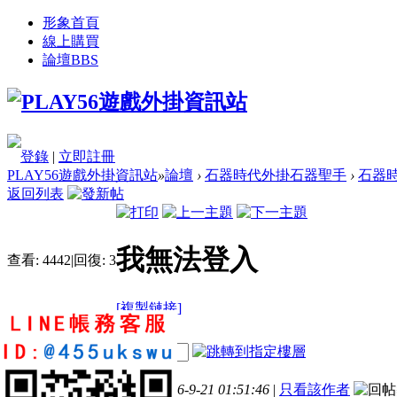
形象首頁
線上購買
論壇
BBS
登錄
|
立即註冊
PLAY56遊戲外掛資訊站
»
論壇
›
石器時代外掛石器聖手
›
石器時
返回列表
我無法登入
查看:
4442
|
回復:
3
[複製鏈接]
99848017
電梯直達
2
6
62
樓主
發表於 2016-9-21 01:51:46
|
只看該作者