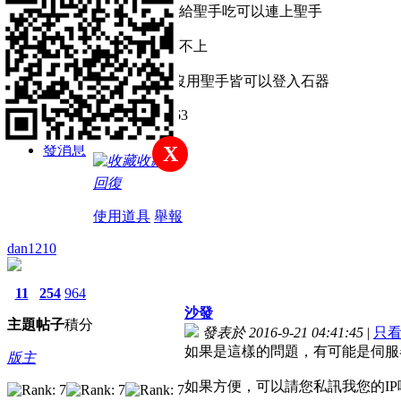
主題
帖子
積分
我用手機網路給聖手吃可以連上聖手
註冊會員
用中華電信連不上
可是2個網路沒用聖手皆可以登入石器
積分
LINE:HINO963
62
發消息
X
收藏
回復
使用道具
舉報
dan1210
11
254
964
沙發
主題
帖子
積分
發表於 2016-9-21 04:41:45
|
只
如果是這樣的問題，有可能是伺服器
版主
如果方便，可以請您私訊我您的IP嗎