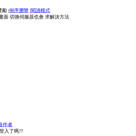
|
倒序瀏覽
|
閱讀模式
畫面 切換伺服器也會 求解決方法
該作者
登入了嗎??