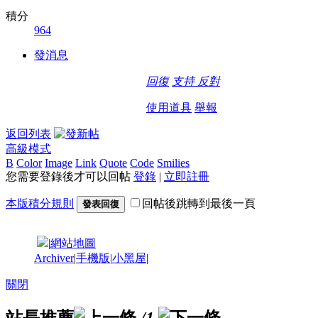
積分
964
發消息
回復
支持
反對
使用道具
舉報
返回列表
高級模式
B
Color
Image
Link
Quote
Code
Smilies
您需要登錄後才可以回帖
登錄
|
立即註冊
本版積分規則
回帖後跳轉到最後一頁
發表回復
|
網站地圖
Archiver
|
手機版
|
小黑屋
|
關閉
站長推薦
/1