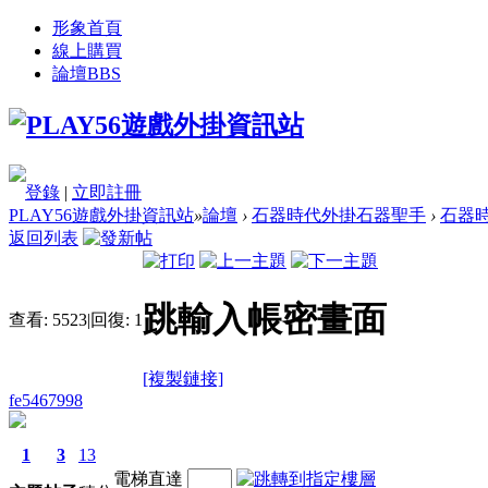
形象首頁
線上購買
論壇
BBS
登錄
|
立即註冊
PLAY56遊戲外掛資訊站
»
論壇
›
石器時代外掛石器聖手
›
石器時
返回列表
跳輸入帳密畫面
查看:
5523
|
回復:
1
[複製鏈接]
fe5467998
1
3
13
電梯直達