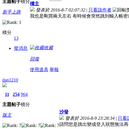
主題
帖子
積分
樓主
發表於 2016-8-7 02:07:32
|
只看該作者
新手上路
我也是剛買兩天左右 有時候會突然跳到輸入帳密
積分
13
收藏
發消息
回復
使用道具
舉報
dan1210
11
254
964
主題
帖子
積分
沙發
版主
發表於 2016-8-9 23:28:34
|
只看
請問您是跳出變成登入狀態無法再