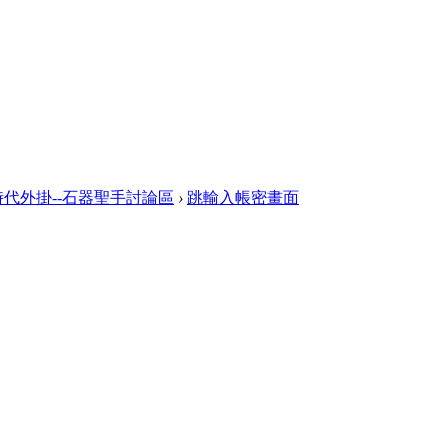
代外掛--石器聖手討論區
›
跳輸入帳密畫面