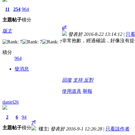
11
254
964
主題
帖子
積分
#
6
版主
發表於 2016-8-22 13:14:12
|
只
非常抱歉，經過確認，好像沒有提
積分
964
發消息
回復
支持
反對
使用道具
舉報
daniel26
2
6
94
#
7
主題
帖子
積分
樓主
|
發表於 2016-9-1 12:26:28
|
只看該作者