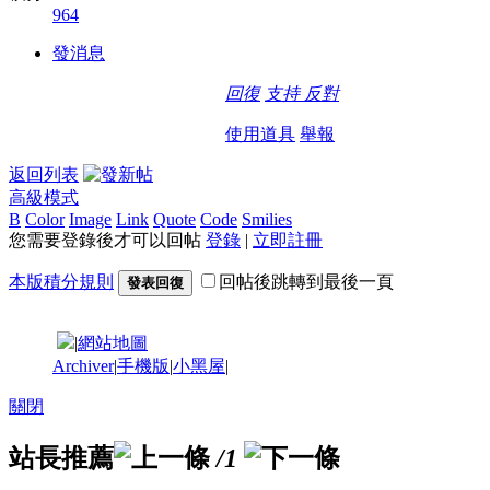
964
發消息
回復
支持
反對
使用道具
舉報
返回列表
高級模式
B
Color
Image
Link
Quote
Code
Smilies
您需要登錄後才可以回帖
登錄
|
立即註冊
本版積分規則
回帖後跳轉到最後一頁
發表回復
|
網站地圖
Archiver
|
手機版
|
小黑屋
|
關閉
站長推薦
/1