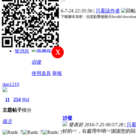
主題
帖子
積分
樓主
發表於 2016-7-24 22:35:56
|
只看該作者
註冊會員
管理員您好，嘗試下載腳本加密，但是點擊後顯示Invalid downloa
積分
94
收藏
發消息
X
回復
使用道具
舉報
dan1210
11
254
964
主題
帖子
積分
沙發
版主
發表於 2016-7-25 00:57:28
|
只
好的^^，在處理中唷^^謝謝您的回