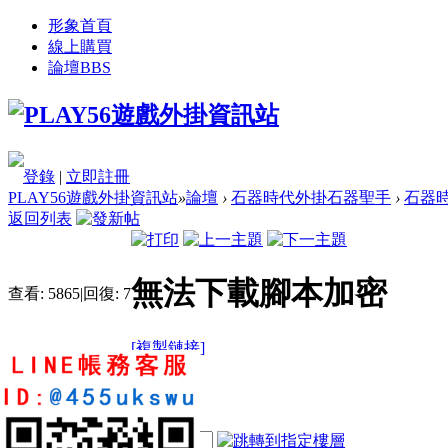
形象首頁
線上購買
論壇
BBS
登錄
|
立即註冊
PLAY56遊戲外掛資訊站
»
論壇
›
石器時代外掛石器聖手
›
石器時
返回列表
無法下載腳本加密
查看:
5865
|
回復:
7
[複製鏈接]
daniel26
2
6
94
電梯直達