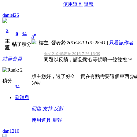
使用道具
舉報
daniel26
2
6
94
#
5
主
樓主
|
發表於 2016-8-19 01:28:41
|
只看該作者
帖子
積分
題
dan1210 發表於 2016-7-26 16:39
註冊會員
問題以反饋，請您耐心等候唷~~謝謝您^^
版主您好，過了好久，實在有點需要這個東西@
積分
@@
94
發消息
回復
支持
反對
使用道具
舉報
dan1210