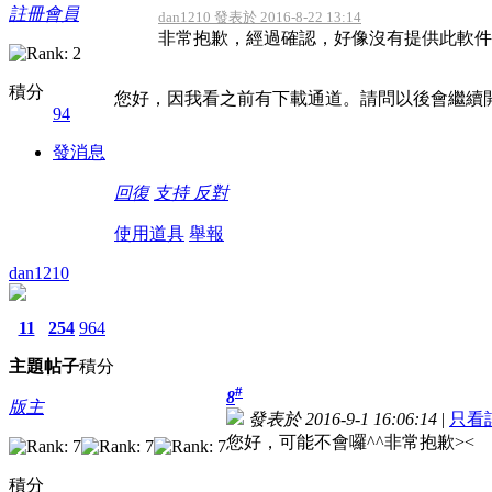
註冊會員
dan1210 發表於 2016-8-22 13:14
非常抱歉，經過確認，好像沒有提供此軟件
積分
您好，因我看之前有下載通道。請問以後會繼續
94
發消息
回復
支持
反對
使用道具
舉報
dan1210
11
254
964
主題
帖子
積分
#
8
版主
發表於 2016-9-1 16:06:14
|
只看
您好，可能不會囉^^非常抱歉><
積分