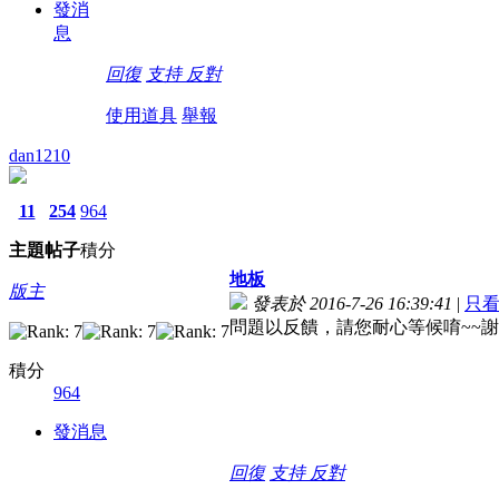
發消
息
回復
支持
反對
使用道具
舉報
dan1210
11
254
964
主題
帖子
積分
地板
版主
發表於 2016-7-26 16:39:41
|
只
問題以反饋，請您耐心等候唷~~謝
積分
964
發消息
回復
支持
反對