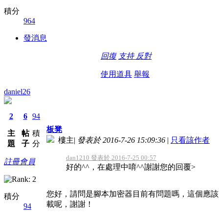
積分
964
發消息
回復
支持
反對
使用道具
舉報
daniel26
2
6
94
板凳
主
帖
積
樓主
|
發表於 2016-7-26 15:09:36
|
只看該作者
題
子
分
dan1210 發表於 2016-7-25 00:57
註冊會員
好的^^，在處理中唷^^謝謝您的回覆>
您好，請問是腳本加密器目前有問題嗎，這個應該
積分
載呢，謝謝！
94