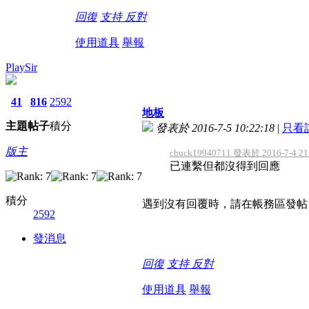
回復
支持
反對
使用道具
舉報
PlaySir
41
816
2592
地板
主題
帖子
積分
發表於 2016-7-5 10:22:18
|
只看
版主
chuck19940711 發表於 2016-7-4 21
已連繫但都沒得到回應
積分
遇到沒有回覆時，請在帳務區發帖
2592
發消息
回復
支持
反對
使用道具
舉報