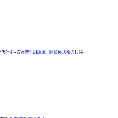
代外掛--石器聖手討論區
›
開通格式輸入錯誤