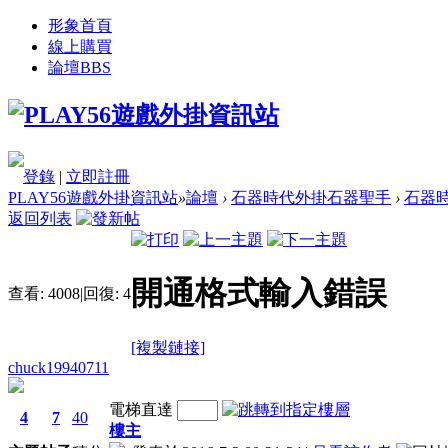
形象首頁
線上購買
論壇
BBS
登錄
|
立即註冊
PLAY56遊戲外掛資訊站
»
論壇
›
石器時代外掛石器聖手
›
石器時
返回列表
開通格式輸入錯誤
查看:
4008
|
回復:
4
[複製鏈接]
chuck19940711
電梯直達
4
7
40
樓主