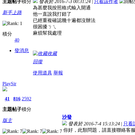
主題
帖子
積分
發表於 2016-7-3 00:31:24
|
只看該作者
為甚麼我按照格式輸入開通
新手上路
他一直說我打錯了
已經重複確認幾十遍都沒辦法
很困擾ㄋㄟ
麻煩幫我處理
積分
40
發消息
收藏
回復
使用道具
舉報
PlaySir
41
816
2592
主題
帖子
積分
沙發
版主
發表於 2016-7-4 15:13:24
|
只看
你好，此類問題，請直接聯絡客