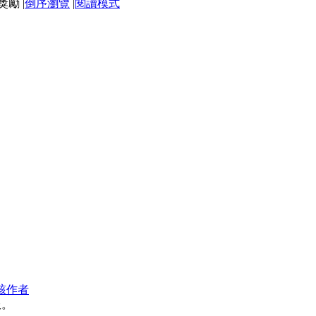
|
倒序瀏覽
|
閱讀模式
該作者
服。