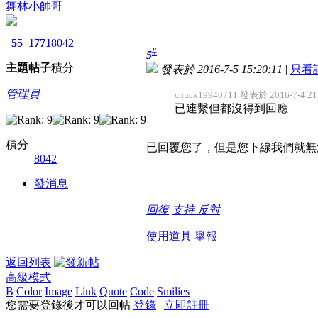
舞林小帥哥
55
1771
8042
#
5
主題
帖子
積分
發表於 2016-7-5 15:20:11
|
只看
管理員
chuck19940711 發表於 2016-7-4 21
已連繫但都沒得到回應
積分
已回覆您了，但是您下線我們就無
8042
發消息
回復
支持
反對
使用道具
舉報
返回列表
高級模式
B
Color
Image
Link
Quote
Code
Smilies
您需要登錄後才可以回帖
登錄
|
立即註冊