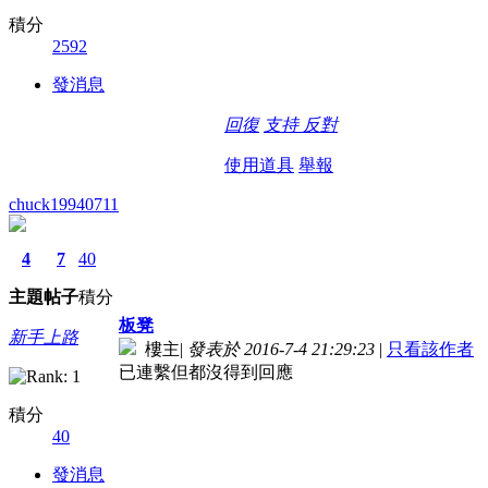
積分
2592
發消息
回復
支持
反對
使用道具
舉報
chuck19940711
4
7
40
主題
帖子
積分
板凳
新手上路
樓主
|
發表於 2016-7-4 21:29:23
|
只看該作者
已連繫但都沒得到回應
積分
40
發消息