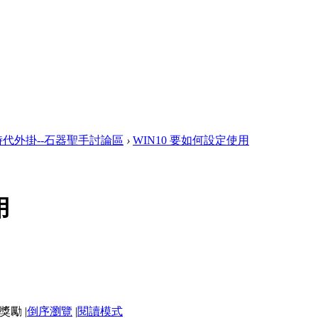
代外掛--石器聖手討論區
›
WIN10 要如何設定使用
用
|
倒序瀏覽
|
閱讀模式