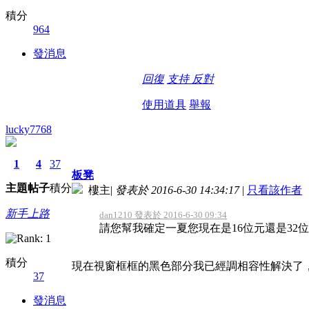
積分
964
發消息
回復
支持
反對
使用道具
舉報
lucky7768
1
4
37
板凳
主題
帖子
積分
樓主
|
發表於 2016-6-30 14:34:17
|
只看該作者
新手上路
dan1210 發表於 2016-6-30 09:34
請您幫我確定一夏您現在是16位元還是32位
積分
現在視窗框框的黑色部分我已經調相容性解決了
37
發消息