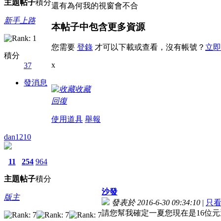
主題
帖子
積分
還有為何我的視窗會不合
新手上路
本帖子中包含更多資源
您需要
登錄
才可以下載或查看，沒有帳號？
立即
積分
x
37
發消息
收藏
回復
使用道具
舉報
dan1210
11
254
964
主題
帖子
積分
沙發
版主
發表於 2016-6-30 09:34:10
|
只
請您幫我確定一夏您現在是16位元還