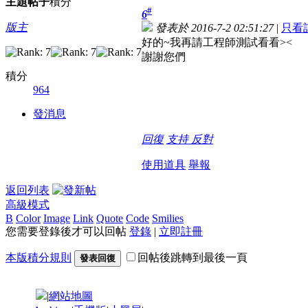
主題
帖子
積分
#
6
版主
發表於 2016-7-2 02:51:27
|
只看
好的~我再請工程師測試看看><
謝謝您們
積分
964
發消息
回復
支持
反對
使用道具
舉報
返回列表
高級模式
B
Color
Image
Link
Quote
Code
Smilies
您需要登錄後才可以回帖
登錄
|
立即註冊
本版積分規則
回帖後跳轉到最後一頁
發表回復
|
網站地圖