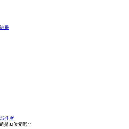
註冊
看該作者
是32位元呢??