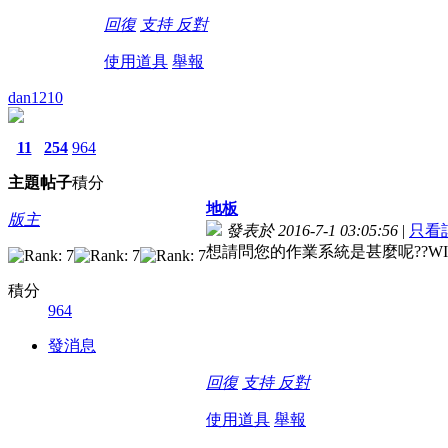
回復
支持
反對
使用道具
舉報
dan1210
11
254
964
主題
帖子
積分
地板
版主
發表於 2016-7-1 03:05:56
|
只看
想請問您的作業系統是甚麼呢??WIN7
積分
964
發消息
回復
支持
反對
使用道具
舉報