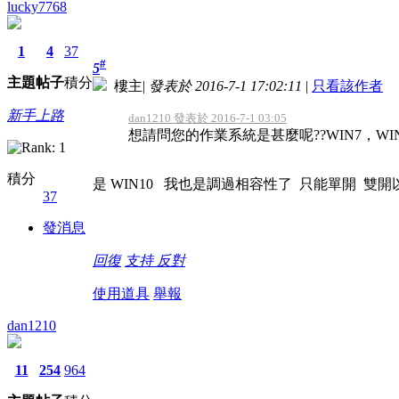
lucky7768
1
4
37
#
5
主題
帖子
積分
樓主
|
發表於 2016-7-1 17:02:11
|
只看該作者
新手上路
dan1210 發表於 2016-7-1 03:05
想請問您的作業系統是甚麼呢??WIN7，WIN1
積分
是 WIN10 我也是調過相容性了 只能單開 雙
37
發消息
回復
支持
反對
使用道具
舉報
dan1210
11
254
964