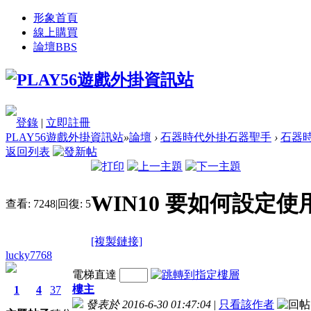
形象首頁
線上購買
論壇
BBS
登錄
|
立即註冊
PLAY56遊戲外掛資訊站
»
論壇
›
石器時代外掛石器聖手
›
石器時
返回列表
WIN10 要如何設定使
查看:
7248
|
回復:
5
[複製鏈接]
lucky7768
電梯直達
樓主
1
4
37
發表於 2016-6-30 01:47:04
|
只看該作者