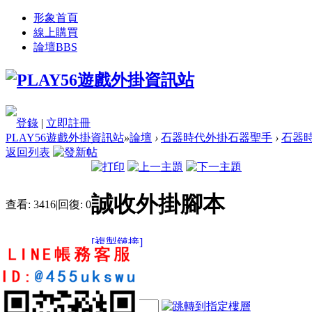
形象首頁
線上購買
論壇
BBS
登錄
|
立即註冊
PLAY56遊戲外掛資訊站
»
論壇
›
石器時代外掛石器聖手
›
石器時
返回列表
誠收外掛腳本
查看:
3416
|
回復:
0
[複製鏈接]
doraemon770910
2
3
30
電梯直達