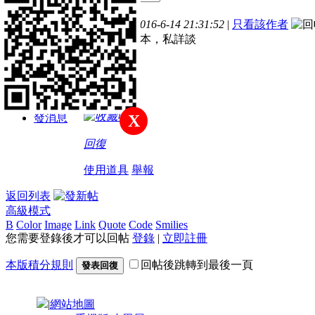
主題
帖子
積分
樓主
發表於 2016-6-14 21:31:52
|
只看該作者
新手上路
誠收外掛腳本，私詳談
積分
30
收藏
發消息
X
回復
使用道具
舉報
返回列表
高級模式
B
Color
Image
Link
Quote
Code
Smilies
您需要登錄後才可以回帖
登錄
|
立即註冊
本版積分規則
回帖後跳轉到最後一頁
發表回復
|
網站地圖