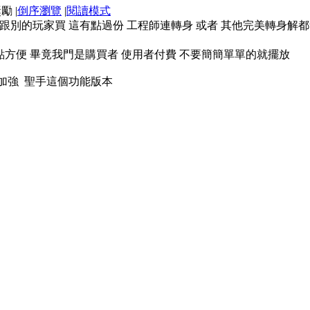
|
倒序瀏覽
|
閱讀模式
別的玩家買 這有點過份 工程師連轉身 或者 其他完美轉身解都會卡
點方便 畢竟我門是購買者 使用者付費 不要簡簡單單的就擺放
加強 聖手這個功能版本