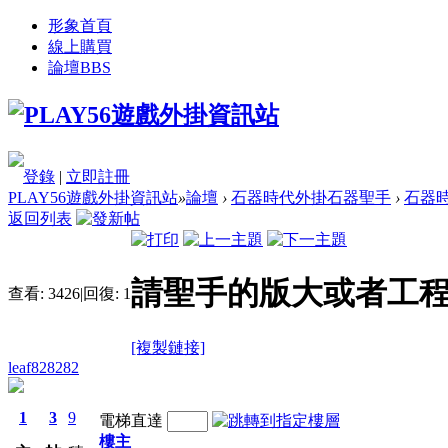
形象首頁
線上購買
論壇
BBS
登錄
|
立即註冊
PLAY56遊戲外掛資訊站
»
論壇
›
石器時代外掛石器聖手
›
石器時
返回列表
請聖手的版大或者工
查看:
3426
|
回復:
1
[複製鏈接]
leaf828282
1
3
9
電梯直達
樓主