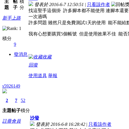
主
帖
積
發表於 2016-6-7 12:50:51
|
只看該作者
題
子
分
找這聖手這個掛 許多腳本都不能使用 連腳本還要跟
一次過嗎
新手上路
許多問題 雖然只是免費測試1天的使用 能不能給
我有心想要購買5個帳號 但是使用效果不佳 能否
積分
9
發消息
收藏
回復
使用道具
舉報
s5926149
2
7
52
主題
帖子
積分
沙發
註冊會員
發表於 2016-6-8 16:28:42
|
只看該作者