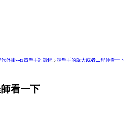
代外掛--石器聖手討論區
›
請聖手的版大或者工程師看一下
程師看一下