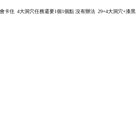
住 4大洞穴任務還要1個1個點 沒有辦法 29+4大洞穴+漆黑