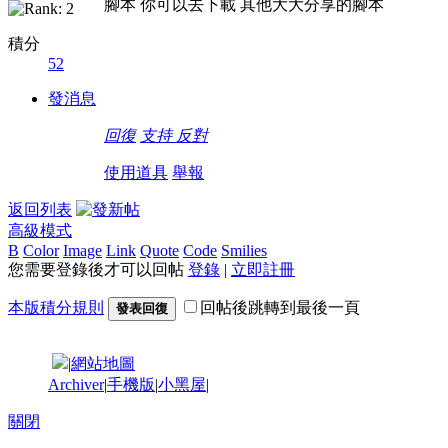
腳本 你可以去下載 其他大大分享的腳本
積分
52
發消息
回復
支持
反對
使用道具
舉報
返回列表
高級模式
B
Color
Image
Link
Quote
Code
Smilies
您需要登錄後才可以回帖
登錄
|
立即註冊
本版積分規則
回帖後跳轉到最後一頁
發表回復
|
網站地圖
Archiver
|
手機版
|
小黑屋
|
關閉