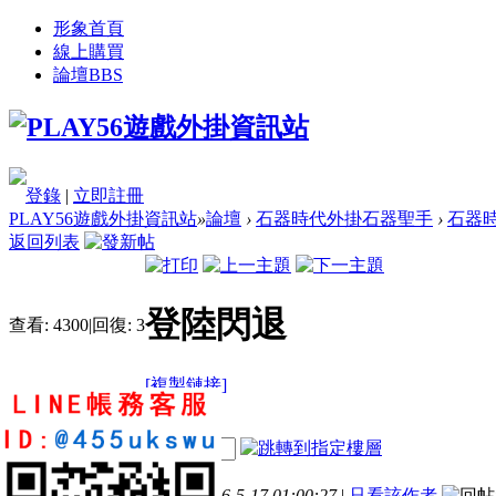
形象首頁
線上購買
論壇
BBS
登錄
|
立即註冊
PLAY56遊戲外掛資訊站
»
論壇
›
石器時代外掛石器聖手
›
石器時
返回列表
登陸閃退
查看:
4300
|
回復:
3
[複製鏈接]
qwert0411
電梯直達
2
7
34
樓主
發表於 2016-5-17 01:00:27
|
只看該作者