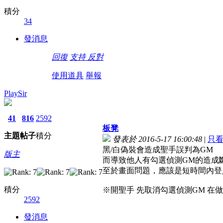
積分
34
發消息
回復
支持
反對
使用道具
舉報
PlaySir
41
816
2592
板凳
主題
帖子
積分
發表於 2016-5-17 16:00:48
|
只
黑/白偽裝會造成聖手誤判為GM
版主
而導致他人有勾選偵測GM的造成
至於畫面問題，應該是短時間內登入
積分
※開聖手 先取消勾選偵測GM 在
2592
發消息