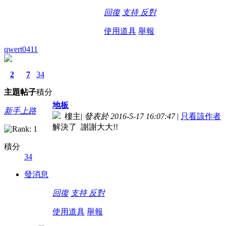
回復
支持
反對
使用道具
舉報
qwert0411
2
7
34
主題
帖子
積分
地板
新手上路
樓主
|
發表於 2016-5-17 16:07:47
|
只看該作者
解決了 謝謝大大!!
積分
34
發消息
回復
支持
反對
使用道具
舉報