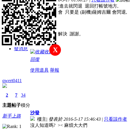
主題
帖子
積分
登入人物那 登進去就閃退 退回打帳號地方,
新手上路
其他分流就不會 只要是 (副機)薩姆吉爾 會閃退,
積分
麻煩一下如何解決 謝謝。
34
發消息
X
收藏
回復
使用道具
舉報
qwert0411
2
7
34
主題
帖子
積分
沙發
新手上路
樓主
|
發表於 2016-5-17 15:46:43
|
只看該作者
沒人知道嗎? >< 麻煩大大們