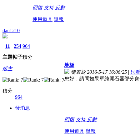
回復
支持
反對
使用道具
舉報
dan1210
11
254
964
主題
帖子
積分
地板
版主
發表於 2016-5-17 16:06:25
|
只
您好，請問如果單純開石器部分會
積分
964
發消息
回復
支持
反對
使用道具
舉報