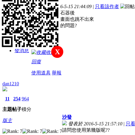
主題
帖子
積分
發表於 2016-5-15 21:44:09
|
只看該作者
新手上路
最近發生啟動石器後
等待超久石器畫面也跳不出來
請問這是怎樣的問題?
積分
19
發消息
X
收藏
回復
使用道具
舉報
dan1210
11
254
964
主題
帖子
積分
沙發
版主
發表於 2016-5-15 21:57:10
|
只
請問您使用第幾版呢??