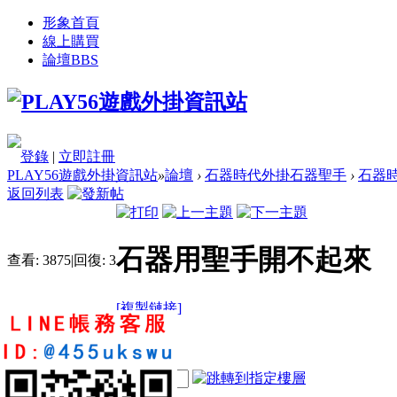
形象首頁
線上購買
論壇
BBS
登錄
|
立即註冊
PLAY56遊戲外掛資訊站
»
論壇
›
石器時代外掛石器聖手
›
石器時
返回列表
石器用聖手開不起來
查看:
3875
|
回復:
3
[複製鏈接]
timliao
1
2
19
電梯直達
樓主