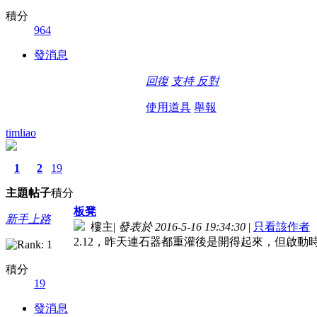
積分
964
發消息
回復
支持
反對
使用道具
舉報
timliao
1
2
19
主題
帖子
積分
板凳
新手上路
樓主
|
發表於 2016-5-16 19:34:30
|
只看該作者
2.12，昨天連石器都重灌後是開得起來，但啟動
積分
19
發消息