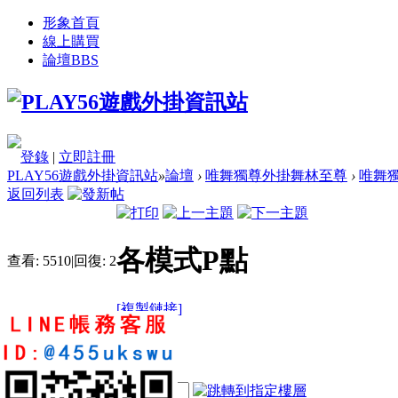
形象首頁
線上購買
論壇
BBS
登錄
|
立即註冊
PLAY56遊戲外掛資訊站
»
論壇
›
唯舞獨尊外掛舞林至尊
›
唯舞獨
返回列表
各模式P點
查看:
5510
|
回復:
2
[複製鏈接]
as3133783
2
2
10
電梯直達