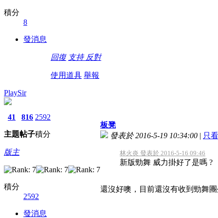
積分
8
發消息
回復
支持
反對
使用道具
舉報
PlaySir
41
816
2592
板凳
主題
帖子
積分
發表於 2016-5-19 10:34:00
|
只
版主
林火炎 發表於 2016-5-16 09:46
新版勁舞 威力掛好了是嗎 ?
積分
還沒好噢，目前還沒有收到勁舞團
2592
發消息