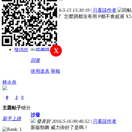
主題
帖子
積分
樓主
發表於 2016-5-15 13:30:19
|
只看該作者
新手上路
P點越來越低了 怎麼調都沒有用 P都不會超過 X
積分
10
收藏
發消息
X
回復
使用道具
舉報
林火炎
0
2
8
主題
帖子
積分
沙發
新手上路
發表於 2016-5-16 09:46:52
|
只看該作者
新版勁舞 威力掛好了是嗎 ?