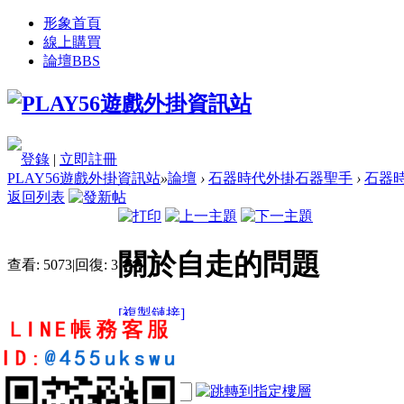
形象首頁
線上購買
論壇
BBS
登錄
|
立即註冊
PLAY56遊戲外掛資訊站
»
論壇
›
石器時代外掛石器聖手
›
石器時
返回列表
關於自走的問題
查看:
5073
|
回復:
3
[複製鏈接]
mp512170122
2
3
36
電梯直達