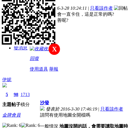
主題
帖子
積分
樓主
發表於 2016-3-28 10:24:11
|
只看該作者
新手上路
開聖手走路都會一直卡住，這是正常的嗎?
有沒有辦法改善呢?
積分
36
發消息
X
收藏
回復
使用道具
舉報
伊妮
5
98
1713
沙發
主題
帖子
積分
發表於 2016-3-30 17:46:19
|
只看該作者
金牌會員
請問有使用地圖全開檔嗎
一般情況
地圖沒開的話，會需要讀取地圖時