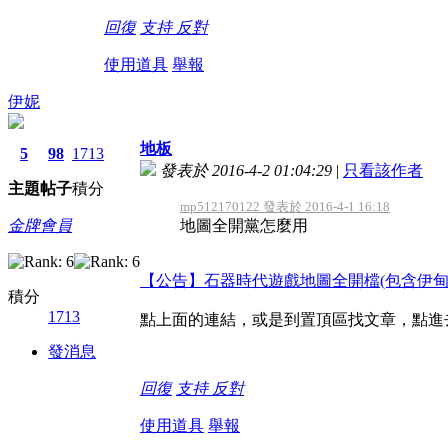
回復
支持
反對
使用道具
舉報
伊妮
地板
5
98
1713
發表於 2016-4-2 01:04:29
|
只看該作者
主題
帖子
積分
mp512170122 發表於 2016-4-1 16:18
金牌會員
地圖全開黨怎麼用
【公告】石器時代遊戲地圖全開檔(包含伊甸
積分
1713
點上面的連結，或是到置頂區找文章，點進
發消息
回復
支持
反對
使用道具
舉報