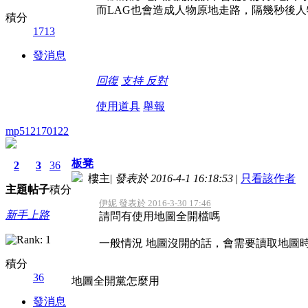
而LAG也會造成人物原地走路，隔幾秒後
積分
1713
發消息
回復
支持
反對
使用道具
舉報
mp512170122
板凳
2
3
36
樓主
|
發表於 2016-4-1 16:18:53
|
只看該作者
主題
帖子
積分
伊妮 發表於 2016-3-30 17:46
新手上路
請問有使用地圖全開檔嗎
一般情況 地圖沒開的話，會需要讀取地圖
積分
36
地圖全開黨怎麼用
發消息