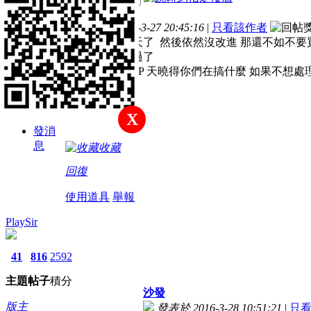
主
帖
積
樓主
題
子
分
發表於 2016-3-27 20:45:16
|
只看該作者
跟你們買了10天了 然後依然沒改進 那還不如不要買比
新手上路
些數字都測試過了
結果都P不到20P 天曉得你們在搞什麼 如果不想處
積分
26
X
發消
息
收藏
回復
使用道具
舉報
PlaySir
41
816
2592
主題
帖子
積分
沙發
版主
發表於 2016-3-28 10:51:21
|
只