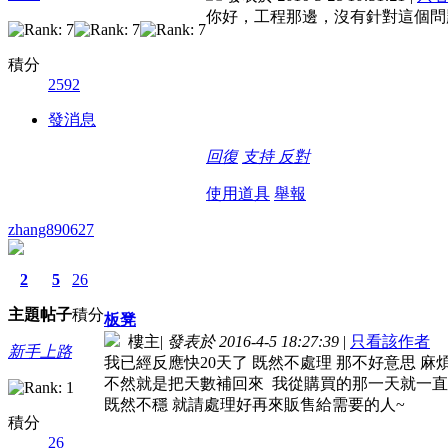
你好，工程那邊，沒有針對這個問
積分
2592
發消息
回復
支持
反對
使用道具
舉報
zhang890627
2
5
26
主題
帖子
積分
板凳
樓主
|
發表於 2016-4-5 18:27:39
|
只看該作者
新手上路
我已經反應快20天了 既然不處理 那不好意思 麻
不然就是把天數補回來 我從購買的那一天就一直
既然不穩 就請處理好再來販售給需要的人~
積分
26