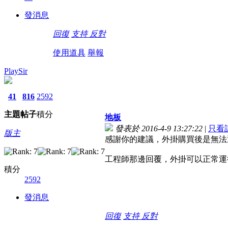
發消息
回復
支持
反對
使用道具
舉報
PlaySir
41
816
2592
主題
帖子
積分
地板
發表於 2016-4-9 13:27:22
|
只看
版主
感謝你的建議，外掛購買後是無法
工程師那邊回覆，外掛可以正常運
積分
2592
發消息
回復
支持
反對