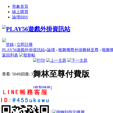
形象首頁
線上購買
論壇
BBS
登錄
|
立即註冊
PLAY56遊戲外掛資訊站
»
論壇
›
唯舞獨尊外掛舞林至尊
›
唯舞獨
返回列表
舞林至尊付費版
查看:
5049
|
回復:
3
[複製鏈接]
zhang890627
2
5
26
電梯直達