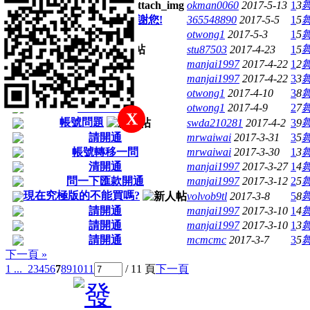
開通開通
okman0060
2017-5-13
1
3
版主大大求開通感謝您!
365548890
2017-5-5
1
5
請開通
otwong1
2017-5-3
1
5
請開通
stu87503
2017-4-23
1
5
請開通
manjai1997
2017-4-22
1
2
請開通
manjai1997
2017-4-22
3
3
請開通
otwong1
2017-4-10
3
8
通知單問題
otwong1
2017-4-9
2
7
X
帳號問題
swda210281
2017-4-2
3
9
請開通
mrwaiwai
2017-3-31
3
5
帳號轉移一問
mrwaiwai
2017-3-30
1
3
清開通
manjai1997
2017-3-27
1
4
問一下匯款開通
manjai1997
2017-3-12
2
5
現在究極版的不能買嗎?
volvob9tl
2017-3-8
5
8
請開通
manjai1997
2017-3-10
1
4
請開通
manjai1997
2017-3-10
1
3
請開通
mcmcmc
2017-3-7
3
5
下一頁 »
1 ...
2
3
4
5
6
7
8
9
10
11
/ 11 頁
下一頁