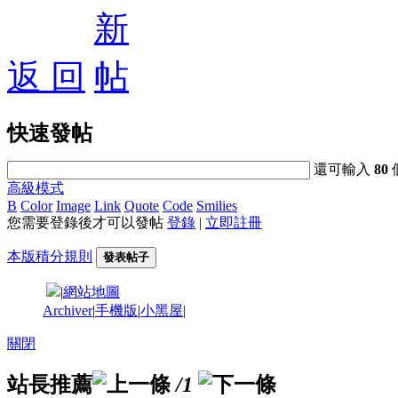
返 回
快速發帖
還可輸入
80
高級模式
B
Color
Image
Link
Quote
Code
Smilies
您需要登錄後才可以發帖
登錄
|
立即註冊
本版積分規則
發表帖子
|
網站地圖
Archiver
|
手機版
|
小黑屋
|
關閉
站長推薦
/1