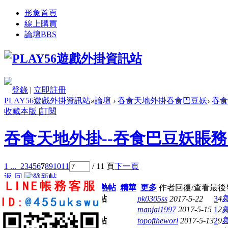
形象首頁
線上購買
論壇
BBS
登錄
|
立即註冊
PLAY56遊戲外掛資訊站
»
論壇
›
吞食天地外掛吞食巴豆妖
›
吞食
收藏本版
|
訂閱
吞食天地外掛--吞食巴豆妖賬
1 ...
2
3
4
5
6
7
8
9
10
11
/ 11 頁
下一頁
返 回
新窗
全部主題
最新
熱門
熱帖
精華
更多
作者
回復/查看
最後
請開通
pk0305ss
2017-5-22
3
4
請開通
manjai1997
2017-5-15
1
2
請開通
topoftheworl
2017-5-13
2
9