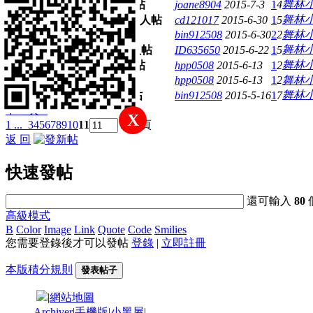
盡快開通
舞林
joane8904
2015-7-3
1
4
舊用戶帳號轉移
舞林
cd121017
2015-6-30
1
5
已給錢~
bin912508
2015-6-30
2
2
舞林
麻煩開通3Q
舞林
ID635650
2015-6-22
1
5
麻煩開通
舞林
hpp0508
2015-6-13
1
2
再麻煩開通
hpp0508
2015-6-13
1
2
舞林
已匯款~
舞林
bin912508
2015-5-16
1
7
下一頁 »
X
1 ...
3
4
5
6
7
8
9
10
11
/ 11 頁
返 回
快速發帖
還可輸入
80
高級模式
B
Color
Image
Link
Quote
Code
Smilies
您需要登錄後才可以發帖
登錄
|
立即註冊
本版積分規則
發表帖子
|
網站地圖
Archiver
|
手機版
|
小黑屋
|