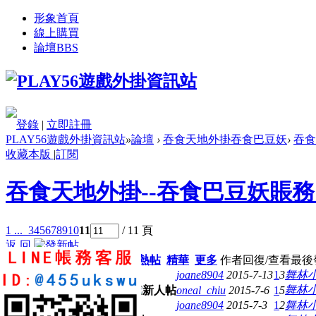
形象首頁
線上購買
論壇
BBS
登錄
|
立即註冊
PLAY56遊戲外掛資訊站
»
論壇
›
吞食天地外掛吞食巴豆妖
›
吞食
收藏本版
|
訂閱
吞食天地外掛--吞食巴豆妖賬
1 ...
3
4
5
6
7
8
9
10
11
/ 11 頁
返 回
新窗
全部主題
最新
熱門
熱帖
精華
更多
作者
回復/查看
最後
開通啦
joane8904
2015-7-13
1
3
舞林
巳轉帳 開通帳號謝謝
舞林
oneal_chiu
2015-7-6
1
5
已轉帳
joane8904
2015-7-3
1
2
舞林