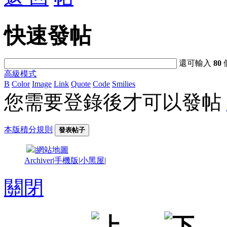
快速發帖
還可輸入
80
高級模式
B
Color
Image
Link
Quote
Code
Smilies
您需要登錄後才可以發帖
本版積分規則
發表帖子
|
網站地圖
Archiver
|
手機版
|
小黑屋
|
關閉