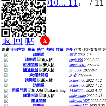
1
2
3
4
5
6
7
8
9
10
... 11
/ 1
返 回
X
新窗
全部主題
最新
熱門
熱帖
精華
更多
作者
回復/查看
最後
請開通
志者
2023-2-3
請開通
engiz456
2022-8-29
帳務問題
kinhei5801
2022-8-5
開通帳號
sun3560
2022-8-7
麻煩請開通
志者
2022-7-4
請開通
hohoyin00
2022-4-12
請開通
hohoyin00
2022-4-12
開通問題
145632tim
2022-4-17
開通問題
andychung
2022-2-11
開通問題
unkawai1025
2022-2-2
請開通
tingting1579
2022-2-23