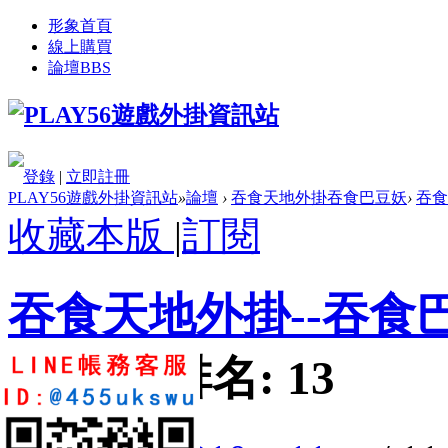
形象首頁
線上購買
論壇
BBS
登錄
|
立即註冊
PLAY56遊戲外掛資訊站
»
論壇
›
吞食天地外掛吞食巴豆妖
›
吞食
收藏本版
|
訂閱
吞食天地外掛--吞食
題:
210
|
排名:
13