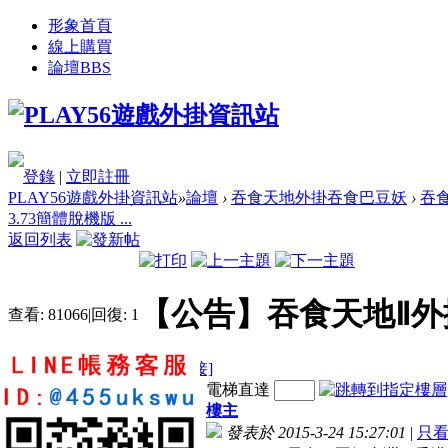
形象首頁
線上購買
論壇
BBS
登錄
|
立即註冊
PLAY56遊戲外掛資訊站
»
論壇
›
吞食天地外掛吞食巴豆妖
›
吞
3.73簡體脫機版 ...
返回列表
【公告】吞食天地Ⅱ外
查看:
81066
|
回復:
1
[複製鏈接]
電梯直達
樓主
發表於 2015-3-24 15:27:01
|
只