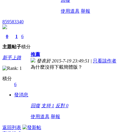
回復
使用道具
舉報
859583340
0
1
6
主題
帖子
積分
推薦
新手上路
發表於 2015-7-19 23:49:51
|
只看該作者
為什麼沒得下載簡體版？
積分
6
發消息
回復
支持
1
反對
0
使用道具
舉報
返回列表