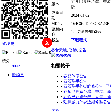
吞食巴豆妖台灣、香港、
版本：
版
更新日
舞林小帥哥
2024-03-02
期：
MD5：
164C634D958CEA23B
55
1771
8042
更新內
1、更新未知物品
主題
帖子
積分
容：
載點一：
下載程式1
X
管理員
吞食天地
,
香港
,
公告
收藏
積分
相關帖子
8042
發消息
•
春節休假公告
•
石器聖手公告
•
石器聖手外掛維修公告--已
•
吞食巴豆妖台灣、香港、新馬
•
吞食巴豆妖台灣、香港、新馬
•
勁舞威力外掛近期修整公告