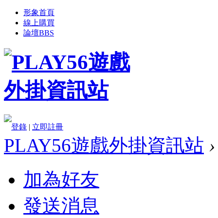
形象首頁
線上購買
論壇
BBS
登錄
|
立即註冊
PLAY56遊戲外掛資訊站
›
加為好友
發送消息