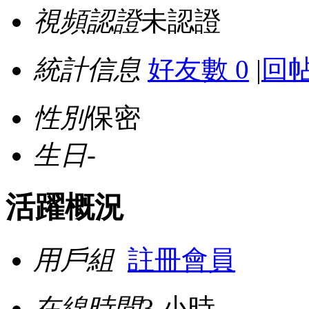
視頻認證
未認證
統計信息
好友數 0
|
回帖
性別
保密
生日
-
活躍概況
用戶組
註冊會員
在線時間
3 小時