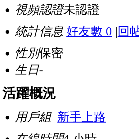
視頻認證
未認證
統計信息
好友數 0
|
回帖
性別
保密
生日
-
活躍概況
用戶組
新手上路
在線時間
4 小時