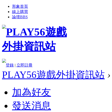
形象首頁
線上購買
論壇
BBS
登錄
|
立即註冊
PLAY56遊戲外掛資訊站
›
加為好友
發送消息