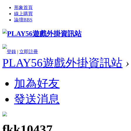
形象首頁
線上購買
論壇
BBS
登錄
|
立即註冊
PLAY56遊戲外掛資訊站
›
加為好友
發送消息
fkk10437