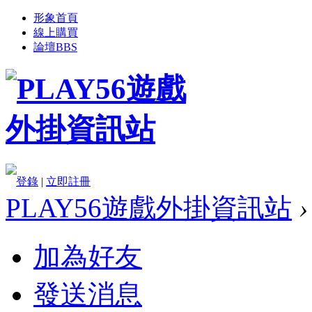
形象首頁
線上購買
論壇
BBS
登錄
|
立即註冊
PLAY56遊戲外掛資訊站
›
加為好友
發送消息