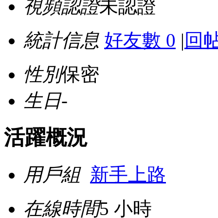
視頻認證
未認證
統計信息
好友數 0
|
回帖
性別
保密
生日
-
活躍概況
用戶組
新手上路
在線時間
5 小時