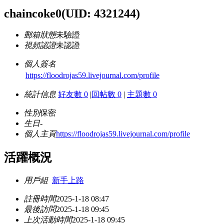
chaincoke0
(UID: 4321244)
郵箱狀態
未驗證
視頻認證
未認證
個人簽名
https://floodrojas59.livejournal.com/profile
統計信息
好友數 0
|
回帖數 0
|
主題數 0
性別
保密
生日
-
個人主頁
https://floodrojas59.livejournal.com/profile
活躍概況
用戶組
新手上路
註冊時間
2025-1-18 08:47
最後訪問
2025-1-18 09:45
上次活動時間
2025-1-18 09:45