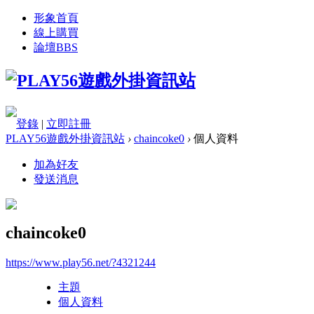
形象首頁
線上購買
論壇
BBS
登錄
|
立即註冊
PLAY56遊戲外掛資訊站
›
chaincoke0
›
個人資料
加為好友
發送消息
chaincoke0
https://www.play56.net/?4321244
主題
個人資料