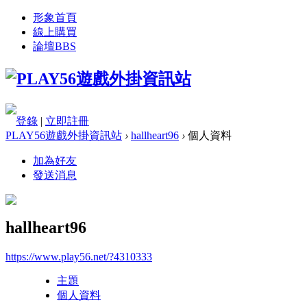
形象首頁
線上購買
論壇
BBS
登錄
|
立即註冊
PLAY56遊戲外掛資訊站
›
hallheart96
›
個人資料
加為好友
發送消息
hallheart96
https://www.play56.net/?4310333
主題
個人資料