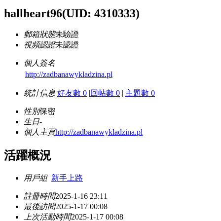
hallheart96
(UID: 4310333)
郵箱狀態
未驗證
視頻認證
未認證
個人簽名
http://zadbanawykladzina.pl
統計信息
好友數 0
|
回帖數 0
|
主題數 0
性別
保密
生日
-
個人主頁
http://zadbanawykladzina.pl
活躍概況
用戶組
新手上路
註冊時間
2025-1-16 23:11
最後訪問
2025-1-17 00:08
上次活動時間
2025-1-17 00:08