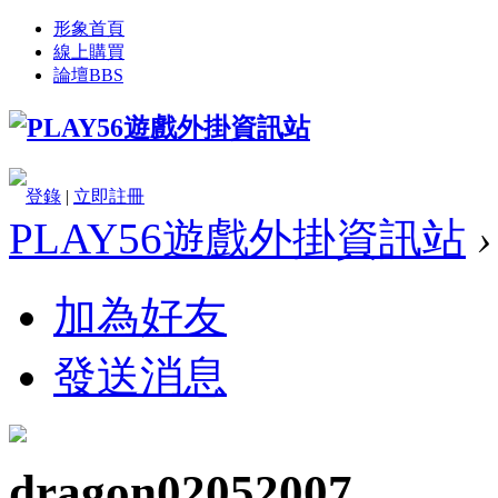
形象首頁
線上購買
論壇
BBS
登錄
|
立即註冊
PLAY56遊戲外掛資訊站
›
加為好友
發送消息
dragon02052007