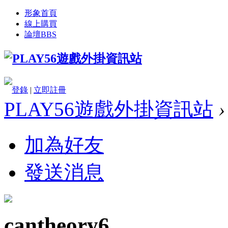
形象首頁
線上購買
論壇
BBS
登錄
|
立即註冊
PLAY56遊戲外掛資訊站
›
加為好友
發送消息
cantheory6