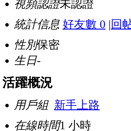
視頻認證
未認證
統計信息
好友數 0
|
回帖
性別
保密
生日
-
活躍概況
用戶組
新手上路
在線時間
1 小時