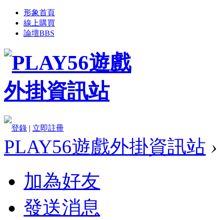
形象首頁
線上購買
論壇
BBS
登錄
|
立即註冊
PLAY56遊戲外掛資訊站
›
加為好友
發送消息