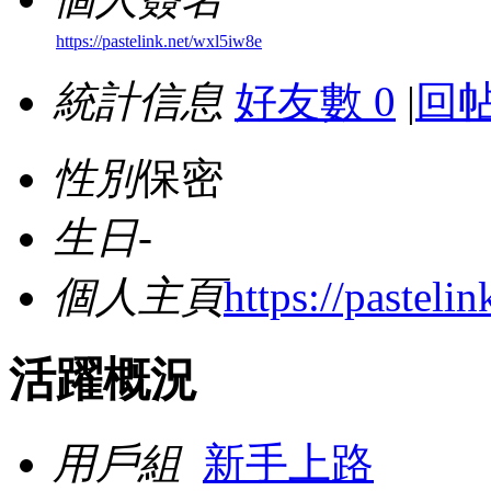
https://pastelink.net/wxl5iw8e
統計信息
好友數 0
|
回帖
性別
保密
生日
-
個人主頁
https://pasteli
活躍概況
用戶組
新手上路