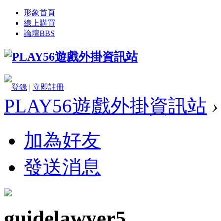
形象首頁
線上購買
論壇
BBS
登錄
|
立即註冊
PLAY56遊戲外掛資訊站
›
加為好友
發送消息
guidelawyer5