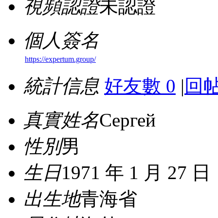
視頻認證
未認證
個人簽名
https://expertum.group/
統計信息
好友數 0
|
回帖
真實姓名
Сергей
性別
男
生日
1971 年 1 月 27 日
出生地
青海省