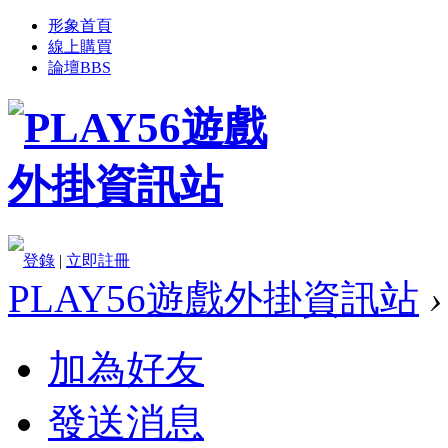
形象首頁
線上購買
論壇
BBS
登錄
|
立即註冊
PLAY56遊戲外掛資訊站
›
加為好友
發送消息