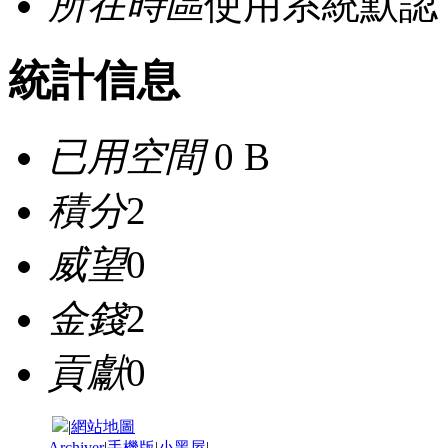
所在時區
使用系統默認
統計信息
已用空間
0 B
積分
2
威望
0
金錢
2
貢獻
0
|
網站地圖
Archiver
|
手機版
|
小黑屋
|