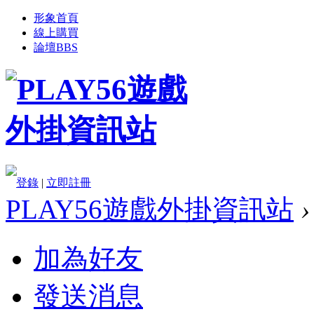
形象首頁
線上購買
論壇
BBS
登錄
|
立即註冊
PLAY56遊戲外掛資訊站
›
加為好友
發送消息