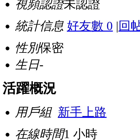
視頻認證
未認證
統計信息
好友數 0
|
回帖
性別
保密
生日
-
活躍概況
用戶組
新手上路
在線時間
1 小時