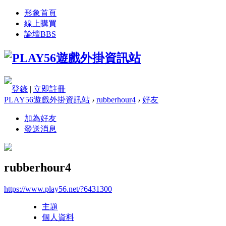
形象首頁
線上購買
論壇
BBS
登錄
|
立即註冊
PLAY56遊戲外掛資訊站
›
rubberhour4
›
好友
加為好友
發送消息
rubberhour4
https://www.play56.net/?6431300
主題
個人資料