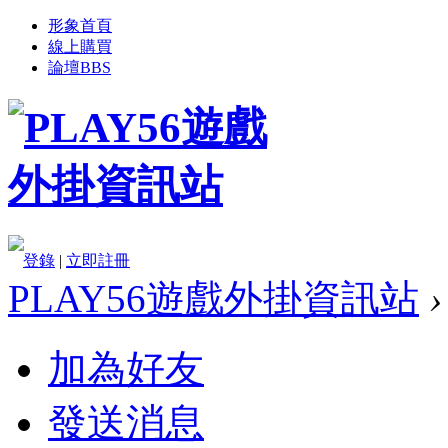
形象首頁
線上購買
論壇
BBS
登錄
|
立即註冊
PLAY56遊戲外掛資訊站
›
加為好友
發送消息