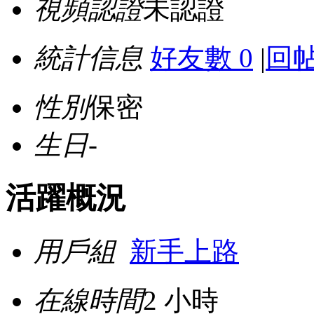
視頻認證
未認證
統計信息
好友數 0
|
回帖
性別
保密
生日
-
活躍概況
用戶組
新手上路
在線時間
2 小時